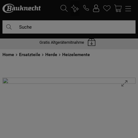
Suche
Gratis Altgerätemitnahme
DIE HÄUFIGSTEN SUCHANFRAGEN
Home
1
Ersatzteile
.
waschmaschine
Herde
Heizelemente
2
.
geschirrspülern
3
.
kühlgefrierkombination
4
.
bko
5
.
trockner
6
.
kühlschrank
7
.
gefrierschrank
8
.
mikrowelle