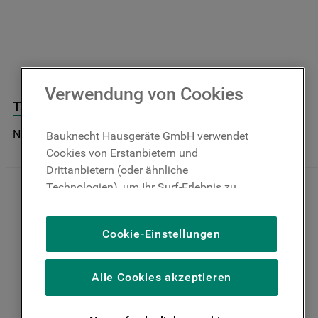
9
.
toplader
10
.
gefriertruhe
Verwendung von Cookies
Tableau De Bord J00830741
Nicht im Bauknecht Online Shop verfügbar
Bauknecht Hausgeräte GmbH verwendet
Cookies von Erstanbietern und
Drittanbietern (oder ähnliche
Technologien), um Ihr Surf-Erlebnis zu
verbessern (unbedingt erforderliche
Cookies), um unser Publikum zu messen
Cookie-Einstellungen
(Leistungs-Cookies), um die redaktionellen
Inhalte der Website basierend auf Ihrer
Nutzung der Website zu personalisieren,
Alle Cookies akzeptieren
die Funktionalität der Website zu
verbessern und Ihnen spezifische