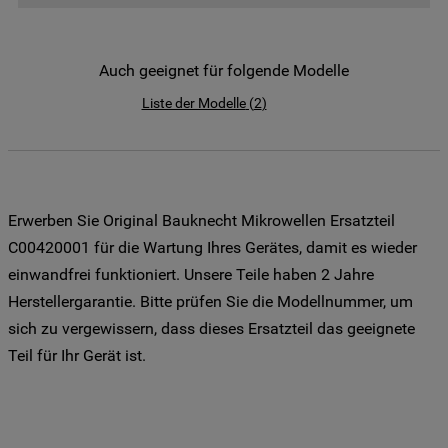
der Weitergabe Ihrer Daten an unsere
Drittanbieter für solche Zwecke zu. Wenn
Sie Ihre Präferenzen festlegen möchten,
Auch geeignet für folgende Modelle
klicken Sie auf die Schaltfläche "Cookie
Liste der Modelle
(
2
)
Einstellungen". Um unsere Cookie-Richtlinie
einzusehen klicken sie auf "Mehr
Informationen" . Wenn Sie auf "Nur
erforderliche Cookies" klicken, werden
lediglich unbedingt erforderliche Cookis
Erwerben Sie Original Bauknecht Mikrowellen Ersatzteil
gesetzt. Mehr Informationen
C00420001 für die Wartung Ihres Gerätes, damit es wieder
https://www.bauknecht.de/seiten/nutzung-
einwandfrei funktioniert. Unsere Teile haben 2 Jahre
von-cookies
Herstellergarantie. Bitte prüfen Sie die Modellnummer, um
sich zu vergewissern, dass dieses Ersatzteil das geeignete
Teil für Ihr Gerät ist.