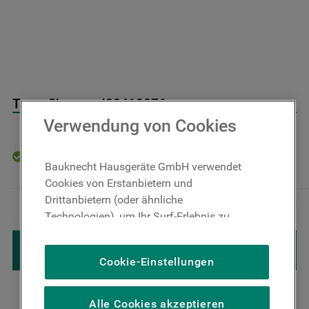
9
.
toplader
10
.
gefriertruhe
Taste Chrome J00410076
Verwendung von Cookies
Auf Lager: Lieferzeit 4-6 Werktage
Bauknecht Hausgeräte GmbH verwendet
Cookies von Erstanbietern und
9
,
00
€
Inkl. MwSt
Drittanbietern (oder ähnliche
－
＋
zzgl. Versand
Technologien), um Ihr Surf-Erlebnis zu
verbessern (unbedingt erforderliche
IN DEN WARENKORB LEGEN
Cookies), um unser Publikum zu messen
Cookie-Einstellungen
(Leistungs-Cookies), um die redaktionellen
Inhalte der Website basierend auf Ihrer
Nutzung der Website zu personalisieren,
Alle Cookies akzeptieren