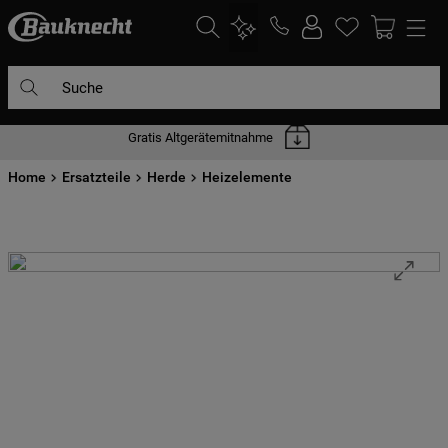
Suche
Gratis Altgerätemitnahme
DIE HÄUFIGSTEN SUCHANFRAGEN
Home
1
Ersatzteile
.
waschmaschine
Herde
Heizelemente
2
.
geschirrspülern
3
.
kühlgefrierkombination
4
.
bko
5
.
trockner
6
.
kühlschrank
7
.
gefrierschrank
8
.
mikrowelle