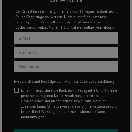
Der Rabatt kann einmalig innerhalb von 30 Tagen im Bauknecht
Online-Shop eingelöst werden. Nicht gültig für zusätzliche
Leistungen und Versandkosten. Nicht mit anderen Promo
Codes kombinierbar. Nur erhältlich bei erstmaliger Anmeldung.
Ich verstehe und bestätige den Inhalt der
Datenschutzerklärung
.
Ich stimme zu, dass die Bauknecht Hausgeräte GmbH meine
personenbezogenen Daten verarbeitet, um mir in
elektronischer und nicht elektronischer Form Werbung
zusenden kann. Mir ist bewusst, dass ich meine Zustimmung
jederzeit mit Wirkung für die Zukunft widerrufen kann.
Mehr anzeigen