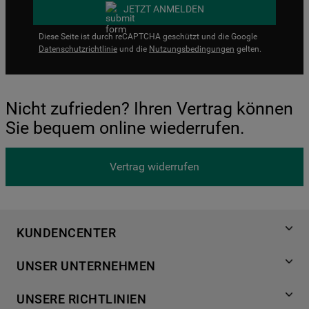
JETZT ANMELDEN
Diese Seite ist durch reCAPTCHA geschützt und die Google
Datenschutzrichtlinie
und die
Nutzungsbedingungen
gelten.
Nicht zufrieden? Ihren Vertrag können
Sie bequem online wiederrufen.
Vertrag widerrufen
KUNDENCENTER
Produktregistrierung
UNSER UNTERNEHMEN
Händlersuche
Über Bauknecht
Häufige Fragen
UNSERE RICHTLINIEN
Für Händler