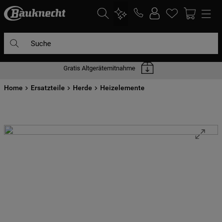
Suche
Gratis Altgerätemitnahme
DIE HÄUFIGSTEN SUCHANFRAGEN
Home
1
Ersatzteile
.
waschmaschine
Herde
Heizelemente
2
.
geschirrspülern
3
.
kühlgefrierkombination
4
.
bko
5
.
trockner
6
.
kühlschrank
7
.
gefrierschrank
8
.
mikrowelle