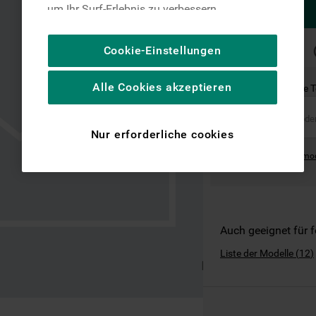
um Ihr Surf-Erlebnis zu verbessern
(unbedingt erforderliche Cookies), um unser
Publikum zu messen (Leistungs-Cookies),
SCHNELLE
Cookie-Einstellungen
LIEFERUNG
um die redaktionellen Inhalte der Website
basierend auf Ihrer Nutzung der Website zu
Alle Cookies akzeptieren
Ist dies das richtige 
personalisieren, die Funktionalität der
Website zu verbessern und Ihnen
spezifische Funktionen anzubieten
Nur erforderliche cookies
(Funktionelle-Cookies) und für
Where can I find the mo
personalisierte und nicht personalisierte
Werbung basierend auf Ihren
Gewohnheiten, Interaktionen mit unseren
Websites, Werbeanzeigen und Interessen
(einschließlich über Drittanbieter und auf
Auch geeignet für 
anderen Websites oder sozialen
Liste der Modelle
(
12
)
Plattformen, beispielsweise Google LLC –
weitere Informationen zu den
Datenschutzbestimmungen von Google
finden Sie hier: