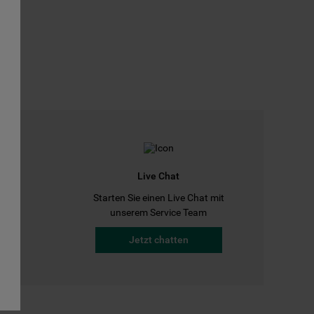
Live Chat
Starten Sie einen Live Chat mit
a
unserem Service Team
Jetzt chatten