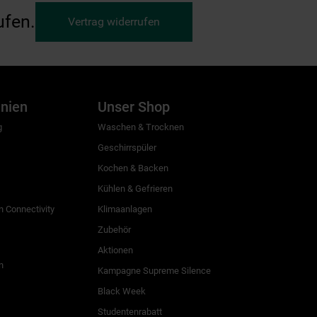
ufen.
Vertrag widerrufen
inien
Unser Shop
g
Waschen & Trocknen
Geschirrspüler
Kochen & Backen
Kühlen & Gefrieren
 Connectivity
Klimaanlagen
Zubehör
Aktionen
n
Kampagne Supreme Silence
Black Week
Studentenrabatt