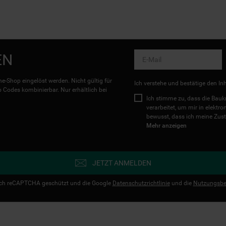
EN
e-Shop eingelöst werden. Nicht gültig für
Ich verstehe und bestätige den In
Codes kombinierbar. Nur erhältlich bei
Ich stimme zu, dass die Ba
verarbeitet, um mir in elektr
bewusst, dass ich meine Zust
Mehr anzeigen
JETZT ANMELDEN
urch reCAPTCHA geschützt und die Google
Datenschutzrichtlinie
und die
Nutzungsbe