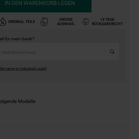
IN DEN WARENKORB LEGEN
GROSSE A
14 TAGE
ORIGINAL TEILE
USWAHL
RÜCKGABERECHT
Teil für mein Gerät?
del name or industrial code?
folgende Modelle