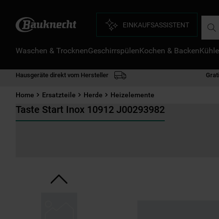
Such
EINKAUFSASSISTENT
Waschen & Trocknen
Geschirrspülen
Kochen & Backen
Kühle
D
1
.
Hausgeräte direkt vom Hersteller
Grat
2
.
Home
Ersatzteile
Herde
Heizelemente
3
.
Taste Start Inox 10912 J00293982
4
.
5
.
6
.
7
.
8
.
9
.
1