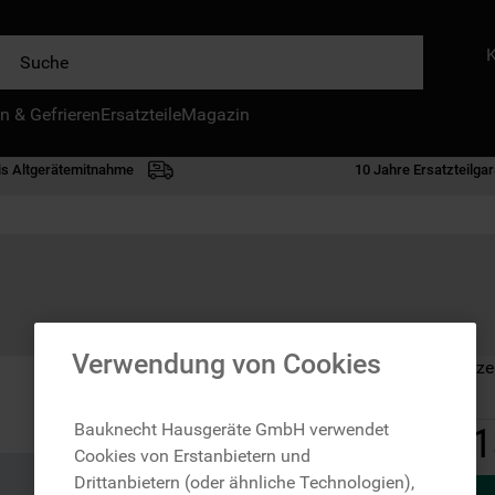
e
n & Gefrieren
IE HÄUFIGSTEN SUCHANFRAGEN
Ersatzteile
Magazin
waschmaschine
is Altgerätemitnahme
10 Jahre Ersatzteilgar
geschirrspülern
kühlgefrierkombination
bko
trockner
kühlschrank
Verwendung von Cookies
Auf Lager: Lieferze
mikrowelle
toplader
Bauknecht Hausgeräte GmbH verwendet
1
Cookies von Erstanbietern und
gefriertruhe
Drittanbietern (oder ähnliche Technologien),
0
.
kühl-gefrierkombination freistehend