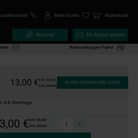
Kundencenter
Mein Konto
Warenkorb
Aktionen
5% Rabatt sichern
antie
Ratenzahlung per PayPal
13
,
00
€
Inkl. MwSt
IN DEN WARENKORB LEGEN
zzgl. Versand
it 4-6 Werktage
3
,
00
€
Inkl. MwSt
－
＋
zzgl. Versand