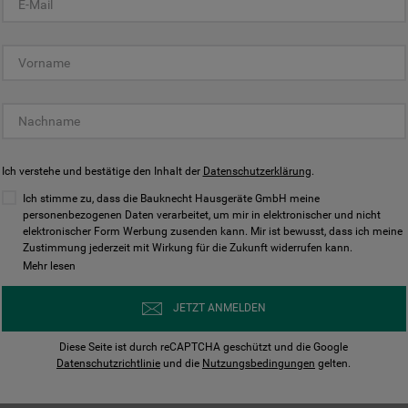
KUNDENCENTER
Ich verstehe und bestätige den Inhalt der
Datenschutzerklärung
.
Ich stimme zu, dass die Bauknecht Hausgeräte GmbH meine
personenbezogenen Daten verarbeitet, um mir in elektronischer und nicht
elektronischer Form Werbung zusenden kann. Mir ist bewusst, dass ich meine
Bedienungsanleitungen
Kontakt
Zustimmung jederzeit mit Wirkung für die Zukunft widerrufen kann.
ungen finden und herunterladen
Wir sind Mo - Sa für Sie d
Mehr lesen
Herunterladen
Jetzt anrufen
JETZT ANMELDEN
Diese Seite ist durch reCAPTCHA geschützt und die Google
Datenschutzrichtlinie
und die
Nutzungsbedingungen
gelten.