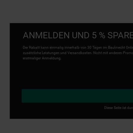
ANMELDEN UND 5 % SPAR
Der Rabatt kann einmalig innerhalb von 30 Tagen im Bauknecht Onlin
zusätzliche Leistungen und Versandkosten. Nicht mit anderen Promo 
erstmaliger Anmeldung.
Diese Seite ist d