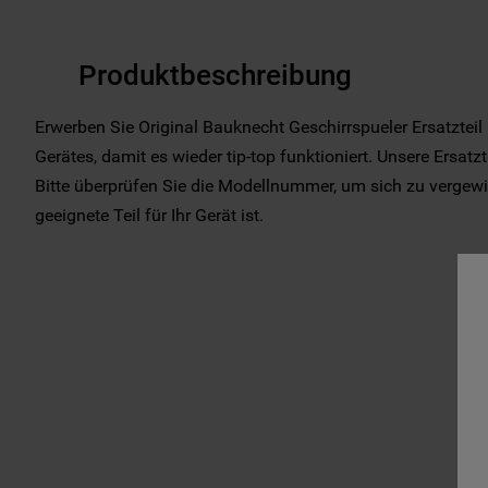
Produktbeschreibung
Erwerben Sie Original Bauknecht Geschirrspueler Ersatztei
Gerätes, damit es wieder tip-top funktioniert. Unsere Ersatz
Bitte überprüfen Sie die Modellnummer, um sich zu vergewis
geeignete Teil für Ihr Gerät ist.