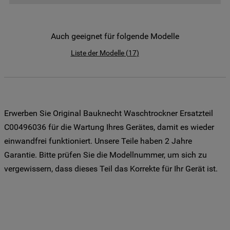
der Weitergabe Ihrer Daten an unsere
Drittanbieter für solche Zwecke zu. Wenn
Sie Ihre Präferenzen festlegen möchten,
Auch geeignet für folgende Modelle
klicken Sie auf die Schaltfläche "Cookie
Liste der Modelle
(
17
)
Einstellungen". Um unsere Cookie-Richtlinie
einzusehen klicken sie auf "Mehr
Informationen" . Wenn Sie auf "Nur
erforderliche Cookies" klicken, werden
lediglich unbedingt erforderliche Cookis
Erwerben Sie Original Bauknecht Waschtrockner Ersatzteil
gesetzt. Mehr Informationen
C00496036 für die Wartung Ihres Gerätes, damit es wieder
https://www.bauknecht.de/seiten/nutzung-
einwandfrei funktioniert. Unsere Teile haben 2 Jahre
von-cookies
Garantie. Bitte prüfen Sie die Modellnummer, um sich zu
vergewissern, dass dieses Teil das Korrekte für Ihr Gerät ist.