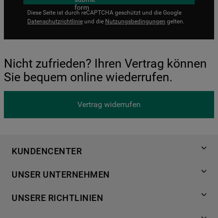
Diese Seite ist durch reCAPTCHA geschützt und die Google
Datenschutzrichtlinie
und die
Nutzungsbedingungen
gelten.
Nicht zufrieden? Ihren Vertrag können
Sie bequem online wiederrufen.
Vertrag widerrufen
KUNDENCENTER
Produktregistrierung
UNSER UNTERNEHMEN
Händlersuche
Über Bauknecht
Häufige Fragen
UNSERE RICHTLINIEN
Für Händler
Kundendienst
Datenschutzerklärung
Karriere