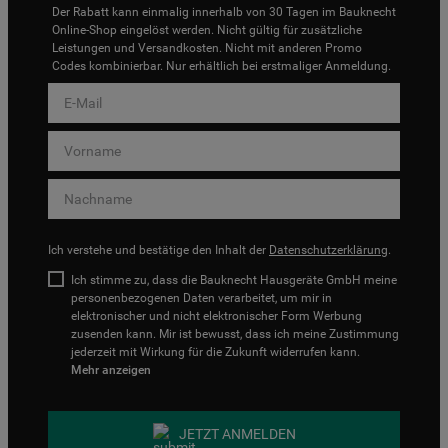
Der Rabatt kann einmalig innerhalb von 30 Tagen im Bauknecht
Online-Shop eingelöst werden. Nicht gültig für zusätzliche
Leistungen und Versandkosten. Nicht mit anderen Promo
Codes kombinierbar. Nur erhältlich bei erstmaliger Anmeldung.
Ich verstehe und bestätige den Inhalt der
Datenschutzerklärung
.
Ich stimme zu, dass die Bauknecht Hausgeräte GmbH meine
personenbezogenen Daten verarbeitet, um mir in
elektronischer und nicht elektronischer Form Werbung
zusenden kann. Mir ist bewusst, dass ich meine Zustimmung
jederzeit mit Wirkung für die Zukunft widerrufen kann.
Mehr anzeigen
JETZT ANMELDEN