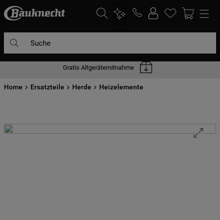
Suche
Gratis Altgerätemitnahme
DIE HÄUFIGSTEN SUCHANFRAGEN
Home
1
Ersatzteile
.
waschmaschine
Herde
Heizelemente
2
.
geschirrspülern
3
.
kühlgefrierkombination
4
.
bko
5
.
trockner
6
.
kühlschrank
7
.
mikrowelle
8
.
toplader