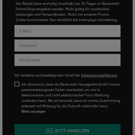
Der Rabatt kann einmalig innerhalb von 30 Tagen im Bauknecht
Online-Shop eingelöst werden. Nicht gültig für zusätzliche
Leistungen und Versandkosten. Nicht mit anderen Promo
Codes kombinierbar. Nur erhältlich bei erstmaliger Anmeldung.
Ich verstehe und bestätige den Inhalt der
Datenschutzerklärung
.
Ich stimme zu, dass die Bauknecht Hausgeräte GmbH meine
personenbezogenen Daten verarbeitet, um mir in
elektronischer und nicht elektronischer Form Werbung
zusenden kann. Mir ist bewusst, dass ich meine Zustimmung
jederzeit mit Wirkung für die Zukunft widerrufen kann.
Mehr anzeigen
JETZT ANMELDEN