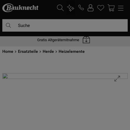
Suche
Gratis Altgerätemitnahme
DIE HÄUFIGSTEN SUCHANFRAGEN
Home
1
Ersatzteile
.
waschmaschine
Herde
Heizelemente
2
.
geschirrspülern
3
.
kühlgefrierkombination
4
.
bko
5
.
trockner
6
.
kühlschrank
7
.
gefrierschrank
8
.
mikrowelle