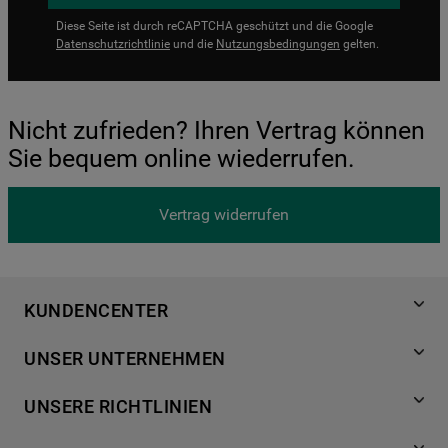
Diese Seite ist durch reCAPTCHA geschützt und die Google
Datenschutzrichtlinie
und die
Nutzungsbedingungen
gelten.
Nicht zufrieden? Ihren Vertrag können
Sie bequem online wiederrufen.
Vertrag widerrufen
KUNDENCENTER
Produktregistrierung
UNSER UNTERNEHMEN
Händlersuche
Über Bauknecht
Häufige Fragen
UNSERE RICHTLINIEN
Für Händler
Kundendienst
Datenschutzerklärung
Karriere