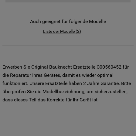
der Weitergabe Ihrer Daten an unsere
Drittanbieter für solche Zwecke zu. Wenn
Sie Ihre Präferenzen festlegen möchten,
Auch geeignet für folgende Modelle
klicken Sie auf die Schaltfläche "Cookie
Liste der Modelle
(
2
)
Einstellungen". Um unsere Cookie-Richtlinie
einzusehen klicken sie auf "Mehr
Informationen" . Wenn Sie auf "Nur
erforderliche Cookies" klicken, werden
lediglich unbedingt erforderliche Cookis
Erwerben Sie Original Bauknecht Ersatzteile C00560452 für
gesetzt. Mehr Informationen
die Reparatur Ihres Gerätes, damit es wieder optimal
https://www.bauknecht.de/seiten/nutzung-
funktioniert. Unsere Ersatzteile haben 2 Jahre Garantie. Bitte
von-cookies
überprüfen Sie die Modellbezeichnung, um sicherzustellen,
dass dieses Teil das Korrekte für Ihr Gerät ist.