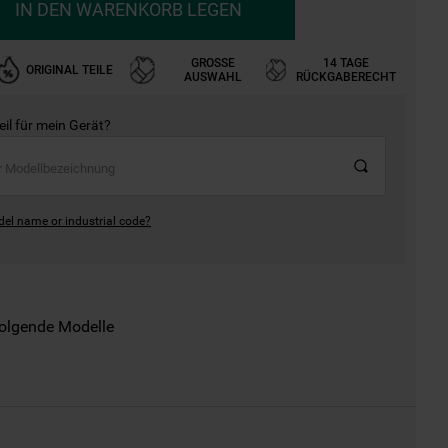
IN DEN WARENKORB LEGEN
GROSSE A
14 TAGE
ORIGINAL TEILE
USWAHL
RÜCKGABERECHT
Teil für mein Gerät?
del name or industrial code?
folgende Modelle