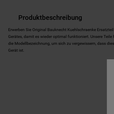
Produktbeschreibung
Erwerben Sie Original Bauknecht Kuehlschraenke Ersatzteil
Gerätes, damit es wieder optimal funktioniert. Unsere Teile 
die Modellbezeichnung, um sich zu vergewissern, dass dieses
Gerät ist.