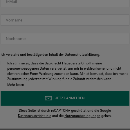
KUNDENCENTER
Ich verstehe und bestätige den Inhalt der
Datenschutzerklärung
.
Ich stimme zu, dass die Bauknecht Hausgeräte GmbH meine
personenbezogenen Daten verarbeitet, um mir in elektronischer und nicht
elektronischer Form Werbung zusenden kann. Mir ist bewusst, dass ich meine
Bedienungsanleitungen
Kontakt
Zustimmung jederzeit mit Wirkung für die Zukunft widerrufen kann.
ungen finden und herunterladen
Wir sind Mo - Sa für Sie d
Mehr lesen
Herunterladen
Jetzt anrufen
JETZT ANMELDEN
Diese Seite ist durch reCAPTCHA geschützt und die Google
Datenschutzrichtlinie
und die
Nutzungsbedingungen
gelten.