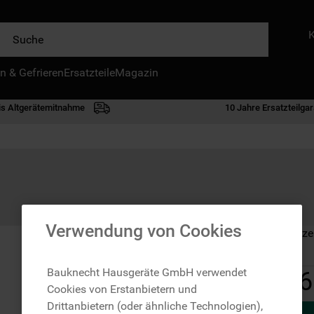
e
n & Gefrieren
IE HÄUFIGSTEN SUCHANFRAGEN
Ersatzteile
Magazin
waschmaschine
is Altgerätemitnahme
10 Jahre Ersatzteilgar
geschirrspülern
kühlgefrierkombination
bko
trockner
kühlschrank
Verwendung von Cookies
Auf Lager: Lieferze
gefrierschrank
mikrowelle
Bauknecht Hausgeräte GmbH verwendet
6
Cookies von Erstanbietern und
toplader
Drittanbietern (oder ähnliche Technologien),
0
.
gefriertruhe