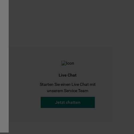
Live Chat
Starten Sie einen Live Chat mit
a
unserem Service Team
Jetzt chatten