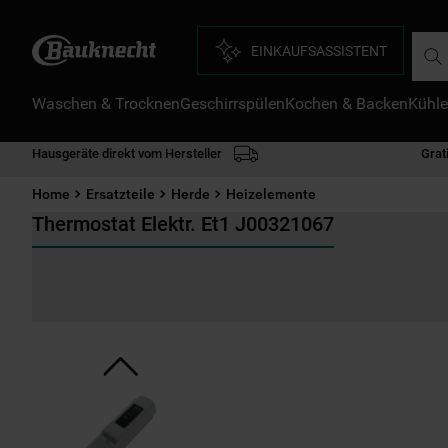
Such
EINKAUFSASSISTENT
Waschen & Trocknen
Geschirrspülen
Kochen & Backen
Kühle
D
1
.
Hausgeräte direkt vom Hersteller
Grat
2
.
Home
Ersatzteile
Herde
Heizelemente
3
.
Thermostat Elektr. Et1 J00321067
4
.
5
.
6
.
7
.
8
.
9
.
1