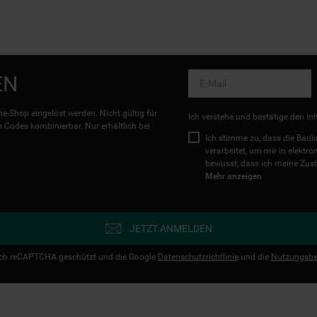
EN
e-Shop eingelöst werden. Nicht gültig für
Ich verstehe und bestätige den In
Codes kombinierbar. Nur erhältlich bei
Ich stimme zu, dass die Ba
verarbeitet, um mir in elektr
bewusst, dass ich meine Zust
Mehr anzeigen
JETZT ANMELDEN
urch reCAPTCHA geschützt und die Google
Datenschutzrichtlinie
und die
Nutzungsbe