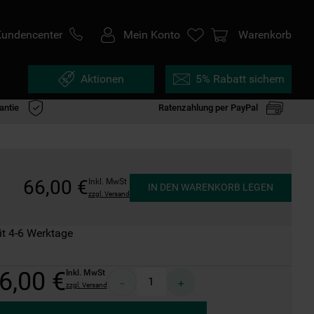
Kundencenter
Mein Konto
Warenkorb
Aktionen
5% Rabatt sichern
antie
Ratenzahlung per PayPal
66
,
00
€
Inkl. MwSt
IN DEN WARENKORB LEGEN
zzgl. Versand
it 4-6 Werktage
6
,
00
€
Inkl. MwSt
－
＋
zzgl. Versand