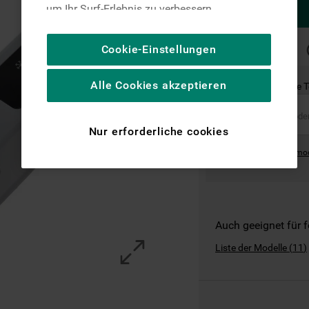
um Ihr Surf-Erlebnis zu verbessern
(unbedingt erforderliche Cookies), um unser
Publikum zu messen (Leistungs-Cookies),
SCHNELLE
Cookie-Einstellungen
LIEFERUNG
um die redaktionellen Inhalte der Website
basierend auf Ihrer Nutzung der Website zu
Alle Cookies akzeptieren
Ist dies das richtige 
personalisieren, die Funktionalität der
Website zu verbessern und Ihnen
spezifische Funktionen anzubieten
Nur erforderliche cookies
(Funktionelle-Cookies) und für
Where can I find the mo
personalisierte und nicht personalisierte
Werbung basierend auf Ihren
Gewohnheiten, Interaktionen mit unseren
Websites, Werbeanzeigen und Interessen
(einschließlich über Drittanbieter und auf
Auch geeignet für 
anderen Websites oder sozialen
Liste der Modelle
(
11
)
Plattformen, beispielsweise Google LLC –
weitere Informationen zu den
Datenschutzbestimmungen von Google
finden Sie hier: