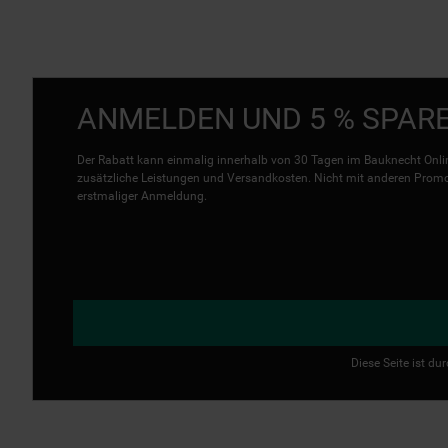
ANMELDEN UND 5 % SPAR
Der Rabatt kann einmalig innerhalb von 30 Tagen im Bauknecht Onlin
zusätzliche Leistungen und Versandkosten. Nicht mit anderen Promo 
erstmaliger Anmeldung.
Diese Seite ist d