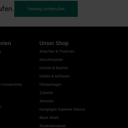
ufen.
Vertrag widerrufen
inien
Unser Shop
g
Waschen & Trocknen
Geschirrspüler
Kochen & Backen
Kühlen & Gefrieren
 Connectivity
Klimaanlagen
Zubehör
Aktionen
n
Kampagne Supreme Silence
Black Week
Studentenrabatt