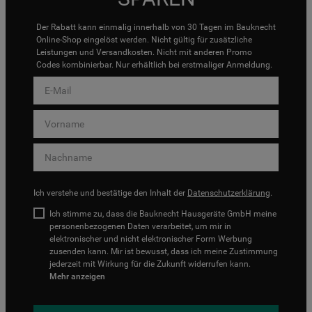
Der Rabatt kann einmalig innerhalb von 30 Tagen im Bauknecht
Online-Shop eingelöst werden. Nicht gültig für zusätzliche
Leistungen und Versandkosten. Nicht mit anderen Promo
Codes kombinierbar. Nur erhältlich bei erstmaliger Anmeldung.
Ich verstehe und bestätige den Inhalt der
Datenschutzerklärung
.
Ich stimme zu, dass die Bauknecht Hausgeräte GmbH meine
personenbezogenen Daten verarbeitet, um mir in
elektronischer und nicht elektronischer Form Werbung
zusenden kann. Mir ist bewusst, dass ich meine Zustimmung
jederzeit mit Wirkung für die Zukunft widerrufen kann.
Mehr anzeigen