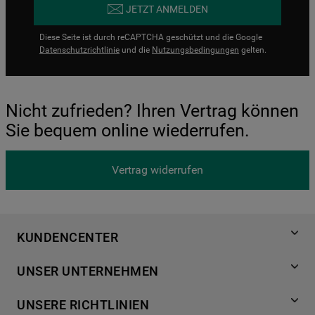
JETZT ANMELDEN
Diese Seite ist durch reCAPTCHA geschützt und die Google
Datenschutzrichtlinie
und die
Nutzungsbedingungen
gelten.
Nicht zufrieden? Ihren Vertrag können
Sie bequem online wiederrufen.
Vertrag widerrufen
KUNDENCENTER
Produktregistrierung
UNSER UNTERNEHMEN
Händlersuche
Über Bauknecht
Häufige Fragen
UNSERE RICHTLINIEN
Für Händler