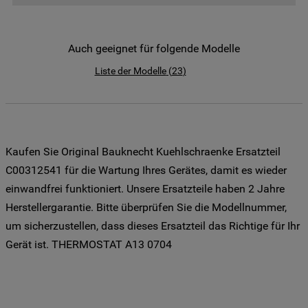
der Weitergabe Ihrer Daten an unsere
Drittanbieter für solche Zwecke zu. Wenn
Sie Ihre Präferenzen festlegen möchten,
Auch geeignet für folgende Modelle
klicken Sie auf die Schaltfläche "Cookie
Liste der Modelle
(
23
)
Einstellungen". Um unsere Cookie-Richtlinie
einzusehen klicken sie auf "Mehr
Informationen" . Wenn Sie auf "Nur
erforderliche Cookies" klicken, werden
lediglich unbedingt erforderliche Cookis
Kaufen Sie Original Bauknecht Kuehlschraenke Ersatzteil
gesetzt. Mehr Informationen
C00312541 für die Wartung Ihres Gerätes, damit es wieder
https://www.bauknecht.de/seiten/nutzung-
einwandfrei funktioniert. Unsere Ersatzteile haben 2 Jahre
von-cookies
Herstellergarantie. Bitte überprüfen Sie die Modellnummer,
um sicherzustellen, dass dieses Ersatzteil das Richtige für Ihr
Gerät ist. THERMOSTAT A13 0704