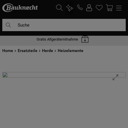
Suche
Gratis Altgerätemitnahme
DIE HÄUFIGSTEN SUCHANFRAGEN
Home
1
Ersatzteile
.
waschmaschine
Herde
Heizelemente
2
.
geschirrspülern
3
.
kühlgefrierkombination
4
.
bko
5
.
trockner
6
.
kühlschrank
7
.
gefrierschrank
8
.
mikrowelle