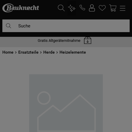
Suche
Gratis Altgerätemitnahme
DIE HÄUFIGSTEN SUCHANFRAGEN
Home
1
Ersatzteile
.
waschmaschine
Herde
Heizelemente
2
.
geschirrspülern
3
.
kühlgefrierkombination
4
.
bko
5
.
trockner
6
.
kühlschrank
7
.
gefrierschrank
8
.
mikrowelle