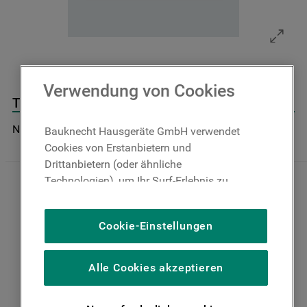
9
.
toplader
10
.
gefriertruhe
Verwendung von Cookies
Thermostat J00304616
Nicht im Bauknecht Online Shop verfügbar
Bauknecht Hausgeräte GmbH verwendet
Cookies von Erstanbietern und
Drittanbietern (oder ähnliche
Technologien), um Ihr Surf-Erlebnis zu
verbessern (unbedingt erforderliche
Cookies), um unser Publikum zu messen
Cookie-Einstellungen
(Leistungs-Cookies), um die redaktionellen
Inhalte der Website basierend auf Ihrer
Nutzung der Website zu personalisieren,
Alle Cookies akzeptieren
die Funktionalität der Website zu
verbessern und Ihnen spezifische