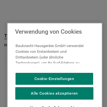
9
.
toplader
10
.
gefriertruhe
Verwendung von Cookies
Thermostat-door J00144022
Nicht im Bauknecht Online Shop verfügbar
Bauknecht Hausgeräte GmbH verwendet
Cookies von Erstanbietern und
Drittanbietern (oder ähnliche
Technologien), um Ihr Surf-Erlebnis zu
verbessern (unbedingt erforderliche
Cookies), um unser Publikum zu messen
Cookie-Einstellungen
(Leistungs-Cookies), um die redaktionellen
Inhalte der Website basierend auf Ihrer
Nutzung der Website zu personalisieren,
Alle Cookies akzeptieren
die Funktionalität der Website zu
verbessern und Ihnen spezifische