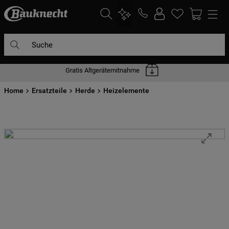
Suche
Gratis Altgerätemitnahme
DIE HÄUFIGSTEN SUCHANFRAGEN
Home
1
Ersatzteile
.
waschmaschine
Herde
Heizelemente
2
.
geschirrspülern
3
.
kühlgefrierkombination
4
.
bko
5
.
trockner
6
.
kühlschrank
7
.
gefrierschrank
8
.
mikrowelle