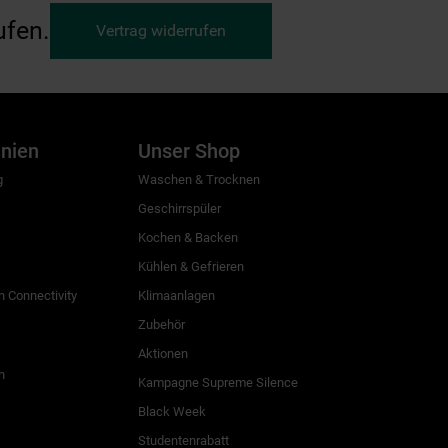
ufen.
Vertrag widerrufen
inien
Unser Shop
g
Waschen & Trocknen
Geschirrspüler
Kochen & Backen
Kühlen & Gefrieren
 Connectivity
Klimaanlagen
Zubehör
Aktionen
n
Kampagne Supreme Silence
Black Week
Studentenrabatt