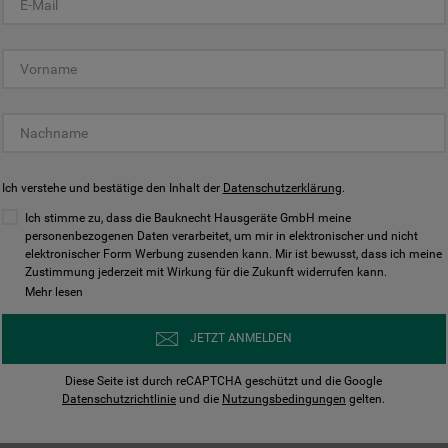
KUNDENCENTER
Ich verstehe und bestätige den Inhalt der
Datenschutzerklärung
.
Ich stimme zu, dass die Bauknecht Hausgeräte GmbH meine
personenbezogenen Daten verarbeitet, um mir in elektronischer und nicht
elektronischer Form Werbung zusenden kann. Mir ist bewusst, dass ich meine
Bedienungsanleitungen
Kontakt
Zustimmung jederzeit mit Wirkung für die Zukunft widerrufen kann.
ungen finden und herunterladen
Wir sind Mo - Sa für Sie d
Mehr lesen
Herunterladen
Jetzt anrufen
JETZT ANMELDEN
Diese Seite ist durch reCAPTCHA geschützt und die Google
Datenschutzrichtlinie
und die
Nutzungsbedingungen
gelten.