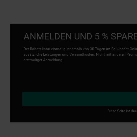
ANMELDEN UND 5 % SPAR
Der Rabatt kann einmalig innerhalb von 30 Tagen im Bauknecht Onlin
zusätzliche Leistungen und Versandkosten. Nicht mit anderen Promo 
erstmaliger Anmeldung.
Diese Seite ist d