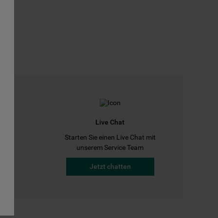
Live Chat
Starten Sie einen Live Chat mit
a
unserem Service Team
Jetzt chatten