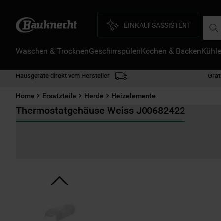
Such
EINKAUFSASSISTENT
Waschen & Trocknen
Geschirrspülen
Kochen & Backen
Kühle
D
1
.
Hausgeräte direkt vom Hersteller
Grat
2
.
Home
Ersatzteile
Herde
Heizelemente
3
.
Thermostatgehäuse Weiss J00682422
4
.
5
.
6
.
7
.
8
.
9
.
1