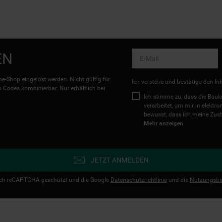
EN
e-Shop eingelöst werden. Nicht gültig für
Ich verstehe und bestätige den In
Codes kombinierbar. Nur erhältlich bei
Ich stimme zu, dass die Ba
verarbeitet, um mir in elektr
bewusst, dass ich meine Zust
Mehr anzeigen
JETZT ANMELDEN
urch reCAPTCHA geschützt und die Google
Datenschutzrichtlinie
und die
Nutzungsbe