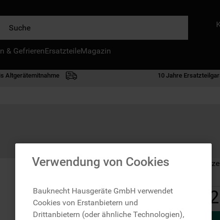
e
n & Gefrieren
IE HÄUFIGSTEN SUCHANFRAGEN
Ersatzteile
Magazin
waschmaschine
is Altgerätemitnahme
10 Jahre Ersatzteilgar
geschirrspülern
kühlgefrierkombination
bko
trockner
kühlschrank
Verwendung von Cookies
Auf Lager: Lieferze
gefrierschrank
mikrowelle
Bauknecht Hausgeräte GmbH verwendet
2
Cookies von Erstanbietern und
toplader
Drittanbietern (oder ähnliche Technologien),
0
.
gefriertruhe