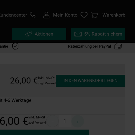
Kundencenter
Mein Konto
Warenkorb
Aktionen
5% Rabatt sichern
antie
Ratenzahlung per PayPal
26
,
00
€
Inkl. MwSt
IN DEN WARENKORB LEGEN
zzgl. Versand
it 4-6 Werktage
6
,
00
€
Inkl. MwSt
－
＋
zzgl. Versand