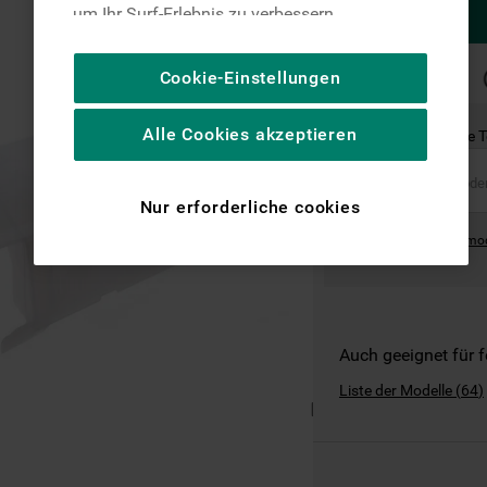
um Ihr Surf-Erlebnis zu verbessern
(unbedingt erforderliche Cookies), um unser
Publikum zu messen (Leistungs-Cookies),
SCHNELLE
Cookie-Einstellungen
LIEFERUNG
um die redaktionellen Inhalte der Website
basierend auf Ihrer Nutzung der Website zu
Alle Cookies akzeptieren
Ist dies das richtige 
personalisieren, die Funktionalität der
Website zu verbessern und Ihnen
spezifische Funktionen anzubieten
Nur erforderliche cookies
(Funktionelle-Cookies) und für
Where can I find the mo
personalisierte und nicht personalisierte
Werbung basierend auf Ihren
Gewohnheiten, Interaktionen mit unseren
Websites, Werbeanzeigen und Interessen
(einschließlich über Drittanbieter und auf
Auch geeignet für 
anderen Websites oder sozialen
Liste der Modelle
(
64
)
Plattformen, beispielsweise Google LLC –
weitere Informationen zu den
Datenschutzbestimmungen von Google
finden Sie hier: