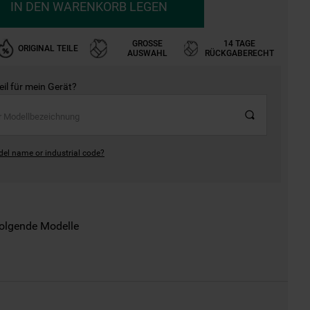
IN DEN WARENKORB LEGEN
GROSSE A
14 TAGE
ORIGINAL TEILE
USWAHL
RÜCKGABERECHT
Teil für mein Gerät?
del name or industrial code?
folgende Modelle