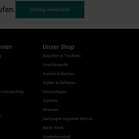
ufen.
Vertrag widerrufen
inien
Unser Shop
g
Waschen & Trocknen
Geschirrspüler
Kochen & Backen
Kühlen & Gefrieren
 Connectivity
Klimaanlagen
Zubehör
Aktionen
n
Kampagne Supreme Silence
Black Week
Studentenrabatt