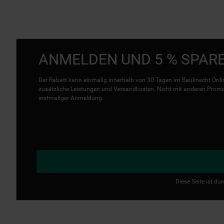
ANMELDEN UND 5 % SPAR
Der Rabatt kann einmalig innerhalb von 30 Tagen im Bauknecht Onlin
zusätzliche Leistungen und Versandkosten. Nicht mit anderen Promo 
erstmaliger Anmeldung.
Diese Seite ist d