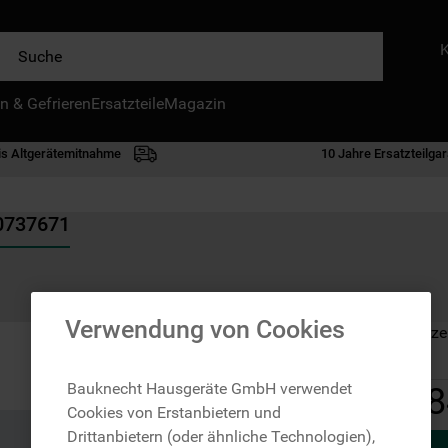
e
n & Gefrieren
IE HÄUFIGSTEN SUCHANFRAGEN
Ersatzteile
Magazin
waschmaschine
is Altgerätemitnahme
10 Jahre Ersatzteilgar
geschirrspülern
kühlgefrierkombination
00737671
bko
trockner
kühlschrank
Verwendung von Cookies
Auf Lager: Lieferze
gefrierschrank
mikrowelle
Bauknecht Hausgeräte GmbH verwendet
8
Cookies von Erstanbietern und
toplader
Drittanbietern (oder ähnliche Technologien),
0
.
unterbau geschirrspüler