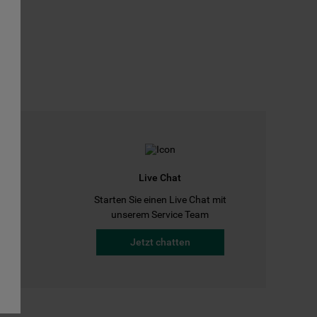
Live Chat
Starten Sie einen Live Chat mit
a
unserem Service Team
Jetzt chatten