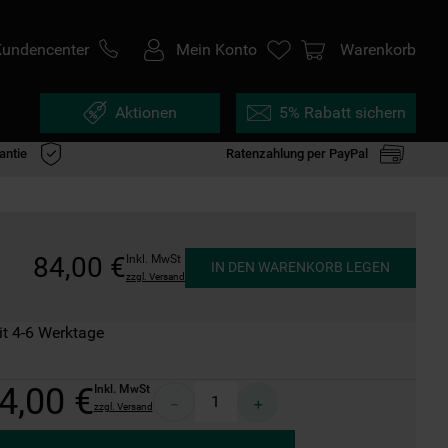
Kundencenter
Mein Konto
Warenkorb
Aktionen
5% Rabatt sichern
antie
Ratenzahlung per PayPal
84
,
00
€
Inkl. MwSt
IN DEN WARENKORB LEGEN
zzgl. Versand
it 4-6 Werktage
4
,
00
€
Inkl. MwSt
－
＋
zzgl. Versand