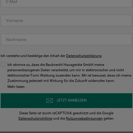
KUNDENCENTER
Ich verstehe und bestätige den Inhalt der
Datenschutzerklärung
.
Ich stimme zu, dass die Bauknecht Hausgeräte GmbH meine
personenbezogenen Daten verarbeitet, um mir in elektronischer und nicht
elektronischer Form Werbung zusenden kann. Mir ist bewusst, dass ich meine
Bedienungsanleitungen
Kontakt
Zustimmung jederzeit mit Wirkung für die Zukunft widerrufen kann.
ungen finden und herunterladen
Wir sind Mo - Sa für Sie d
Mehr lesen
Herunterladen
Jetzt anrufen
JETZT ANMELDEN
Diese Seite ist durch reCAPTCHA geschützt und die Google
Datenschutzrichtlinie
und die
Nutzungsbedingungen
gelten.