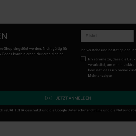
EN
e-Shop eingelöst werden. Nicht gültig für
Ich verstehe und bestätige den In
Codes kombinierbar. Nur erhältlich bei
Ich stimme zu, dass die Ba
verarbeitet, um mir in elektr
bewusst, dass ich meine Zust
Mehr anzeigen
JETZT ANMELDEN
urch reCAPTCHA geschützt und die Google
Datenschutzrichtlinie
und die
Nutzungsbe