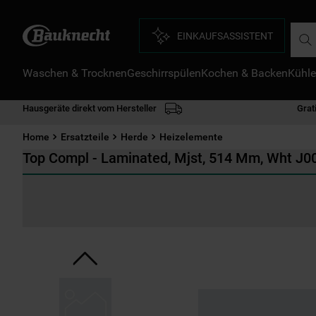
Such
EINKAUFSASSISTENT
Waschen & Trocknen
Geschirrspülen
Kochen & Backen
Kühle
D
1
.
Hausgeräte direkt vom Hersteller
Grat
2
.
Home
Ersatzteile
Herde
Heizelemente
3
.
Top Compl - Laminated, Mjst, 514 Mm, Wht J
4
.
5
.
6
.
7
.
8
.
9
.
1