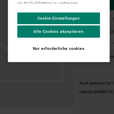
um Ihr Surf-Erlebnis zu verbessern
(unbedingt erforderliche Cookies), um unser
Publikum zu messen (Leistungs-Cookies),
SCHNELLE
Cookie-Einstellungen
LIEFERUNG
um die redaktionellen Inhalte der Website
basierend auf Ihrer Nutzung der Website zu
Alle Cookies akzeptieren
Ist dies das richtige 
personalisieren, die Funktionalität der
Website zu verbessern und Ihnen
spezifische Funktionen anzubieten
Nur erforderliche cookies
(Funktionelle-Cookies) und für
Where can I find the mo
personalisierte und nicht personalisierte
Werbung basierend auf Ihren
Gewohnheiten, Interaktionen mit unseren
Websites, Werbeanzeigen und Interessen
(einschließlich über Drittanbieter und auf
Auch geeignet für 
anderen Websites oder sozialen
Liste der Modelle
(
39
)
Plattformen, beispielsweise Google LLC –
weitere Informationen zu den
Datenschutzbestimmungen von Google
finden Sie hier: