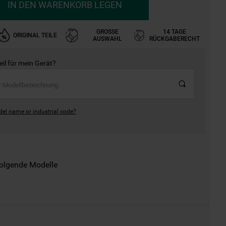
IN DEN WARENKORB LEGEN
GROSSE A
14 TAGE
ORIGINAL TEILE
USWAHL
RÜCKGABERECHT
Teil für mein Gerät?
del name or industrial code?
folgende Modelle