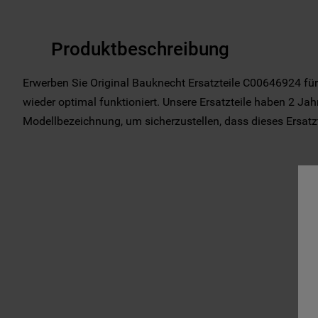
Produktbeschreibung
Erwerben Sie Original Bauknecht Ersatzteile C00646924 für
wieder optimal funktioniert. Unsere Ersatzteile haben 2 Jahr
Modellbezeichnung, um sicherzustellen, dass dieses Ersatztei