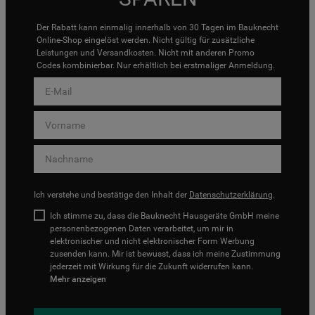
Der Rabatt kann einmalig innerhalb von 30 Tagen im Bauknecht
Online-Shop eingelöst werden. Nicht gültig für zusätzliche
Leistungen und Versandkosten. Nicht mit anderen Promo
Codes kombinierbar. Nur erhältlich bei erstmaliger Anmeldung.
Ich verstehe und bestätige den Inhalt der
Datenschutzerklärung
.
Ich stimme zu, dass die Bauknecht Hausgeräte GmbH meine
personenbezogenen Daten verarbeitet, um mir in
elektronischer und nicht elektronischer Form Werbung
zusenden kann. Mir ist bewusst, dass ich meine Zustimmung
jederzeit mit Wirkung für die Zukunft widerrufen kann.
Mehr anzeigen