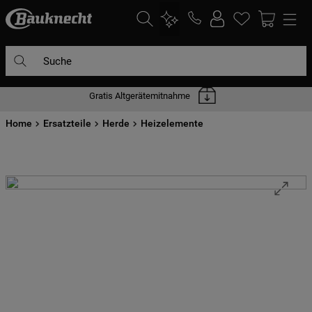
Suche
Gratis Altgerätemitnahme
DIE HÄUFIGSTEN SUCHANFRAGEN
Home
1
Ersatzteile
.
waschmaschine
Herde
Heizelemente
2
.
geschirrspülern
3
.
kühlgefrierkombination
4
.
bko
5
.
kühlschrank
6
.
trockner
7
.
gefrierschrank
8
.
mikrowelle