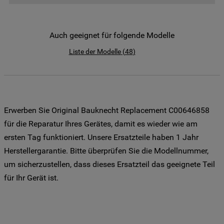
der Weitergabe Ihrer Daten an unsere
Drittanbieter für solche Zwecke zu. Wenn
Sie Ihre Präferenzen festlegen möchten,
Auch geeignet für folgende Modelle
klicken Sie auf die Schaltfläche "Cookie
Liste der Modelle
(
48
)
Einstellungen". Um unsere Cookie-Richtlinie
einzusehen klicken sie auf "Mehr
Informationen" . Wenn Sie auf "Nur
erforderliche Cookies" klicken, werden
lediglich unbedingt erforderliche Cookis
Erwerben Sie Original Bauknecht Replacement C00646858
gesetzt. Mehr Informationen
für die Reparatur Ihres Gerätes, damit es wieder wie am
https://www.bauknecht.de/seiten/nutzung-
ersten Tag funktioniert. Unsere Ersatzteile haben 1 Jahr
von-cookies
Herstellergarantie. Bitte überprüfen Sie die Modellnummer,
um sicherzustellen, dass dieses Ersatzteil das geeignete Teil
für Ihr Gerät ist.