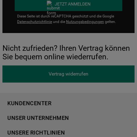
JETZT ANMELDEN
Diese Seite ist durch reCAPTCHA geschützt und die Google
Datenschutzrichtlinie
und die
Nutzungsbedingungen
gelten.
Nicht zufrieden? Ihren Vertrag können
Sie bequem online wiederrufen.
Vertrag widerrufen
KUNDENCENTER
Produktregistrierung
UNSER UNTERNEHMEN
Händlersuche
Über Bauknecht
Häufige Fragen
UNSERE RICHTLINIEN
Für Händler