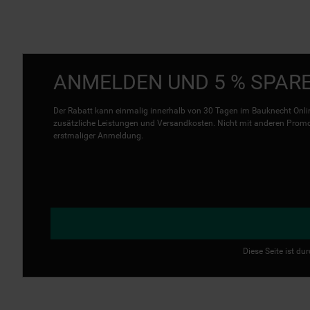
ANMELDEN UND 5 % SPAR
Der Rabatt kann einmalig innerhalb von 30 Tagen im Bauknecht Onlin
zusätzliche Leistungen und Versandkosten. Nicht mit anderen Promo 
erstmaliger Anmeldung.
Diese Seite ist d