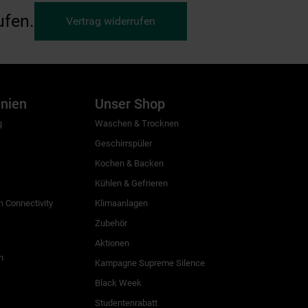
ufen.
Vertrag widerrufen
inien
Unser Shop
g
Waschen & Trocknen
Geschirrspüler
Kochen & Backen
Kühlen & Gefrieren
 Connectivity
Klimaanlagen
Zubehör
Aktionen
n
Kampagne Supreme Silence
Black Week
Studentenrabatt