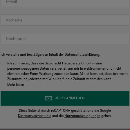
KUNDENCENTER
Ich verstehe und bestätige den Inhalt der
Datenschutzerklärung
.
Ich stimme zu, dass die Bauknecht Hausgeräte GmbH meine
personenbezogenen Daten verarbeitet, um mir in elektronischer und nicht
elektronischer Form Werbung zusenden kann. Mir ist bewusst, dass ich meine
Bedienungsanleitungen
Kontakt
Zustimmung jederzeit mit Wirkung für die Zukunft widerrufen kann.
ungen finden und herunterladen
Wir sind Mo - Sa für Sie d
Mehr lesen
Herunterladen
Jetzt anrufen
JETZT ANMELDEN
Diese Seite ist durch reCAPTCHA geschützt und die Google
Datenschutzrichtlinie
und die
Nutzungsbedingungen
gelten.