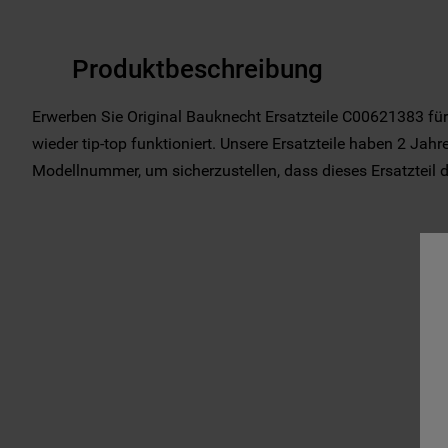
Produktbeschreibung
Erwerben Sie Original Bauknecht Ersatzteile C00621383 für
wieder tip-top funktioniert. Unsere Ersatzteile haben 2 Jahre
Modellnummer, um sicherzustellen, dass dieses Ersatzteil das