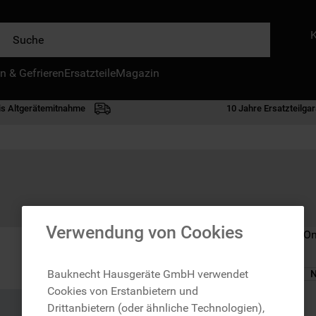
e
n & Gefrieren
IE HÄUFIGSTEN SUCHANFRAGEN
Ersatzteile
Magazin
waschmaschine
is Altgerätemitnahme
10 Jahre Ersatzteilgar
geschirrspülern
kühlgefrierkombination
bko
trockner
kühlschrank
Verwendung von Cookies
Nicht im Bauknecht On
gefrierschrank
mikrowelle
Bauknecht Hausgeräte GmbH verwendet
N
Cookies von Erstanbietern und
toplader
zzgl. Versand
Drittanbietern (oder ähnliche Technologien),
0
.
unterbau geschirrspüler