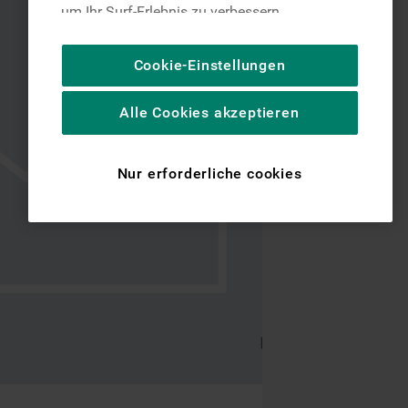
um Ihr Surf-Erlebnis zu verbessern
(unbedingt erforderliche Cookies), um unser
Publikum zu messen (Leistungs-Cookies),
Cookie-Einstellungen
um die redaktionellen Inhalte der Website
basierend auf Ihrer Nutzung der Website zu
Alle Cookies akzeptieren
personalisieren, die Funktionalität der
Website zu verbessern und Ihnen
spezifische Funktionen anzubieten
Nur erforderliche cookies
(Funktionelle-Cookies) und für
personalisierte und nicht personalisierte
Werbung basierend auf Ihren
Gewohnheiten, Interaktionen mit unseren
Websites, Werbeanzeigen und Interessen
(einschließlich über Drittanbieter und auf
anderen Websites oder sozialen
Plattformen, beispielsweise Google LLC –
weitere Informationen zu den
Datenschutzbestimmungen von Google
finden Sie hier: