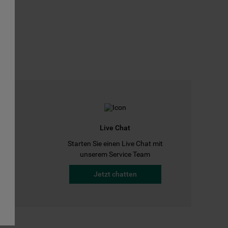
Live Chat
Starten Sie einen Live Chat mit
a
unserem Service Team
Jetzt chatten