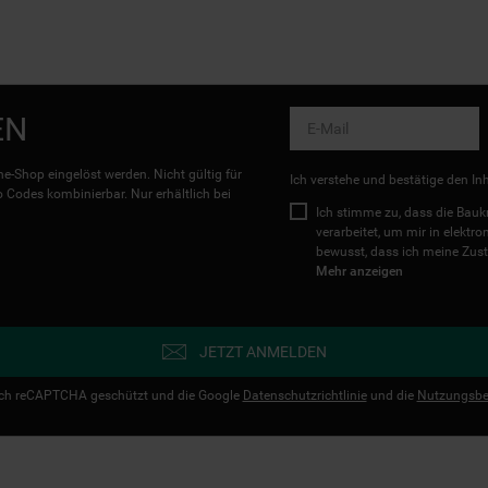
EN
e-Shop eingelöst werden. Nicht gültig für
Ich verstehe und bestätige den In
Codes kombinierbar. Nur erhältlich bei
Ich stimme zu, dass die Ba
verarbeitet, um mir in elektr
bewusst, dass ich meine Zust
Mehr anzeigen
JETZT ANMELDEN
urch reCAPTCHA geschützt und die Google
Datenschutzrichtlinie
und die
Nutzungsbe