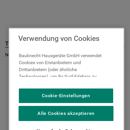
9
.
toplader
10
.
gefriertruhe
Verwendung von Cookies
Traverse Oben Hinten J00286806
Nicht im Bauknecht Online Shop verfügbar
Bauknecht Hausgeräte GmbH verwendet
Cookies von Erstanbietern und
Drittanbietern (oder ähnliche
Technologien), um Ihr Surf-Erlebnis zu
verbessern (unbedingt erforderliche
Cookies), um unser Publikum zu messen
Cookie-Einstellungen
(Leistungs-Cookies), um die redaktionellen
Inhalte der Website basierend auf Ihrer
Nutzung der Website zu personalisieren,
Alle Cookies akzeptieren
die Funktionalität der Website zu
verbessern und Ihnen spezifische