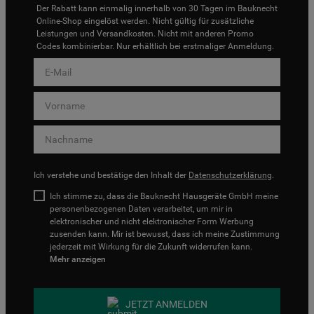
Der Rabatt kann einmalig innerhalb von 30 Tagen im Bauknecht
Online-Shop eingelöst werden. Nicht gültig für zusätzliche
Leistungen und Versandkosten. Nicht mit anderen Promo
Codes kombinierbar. Nur erhältlich bei erstmaliger Anmeldung.
Ich verstehe und bestätige den Inhalt der
Datenschutzerklärung
.
Ich stimme zu, dass die Bauknecht Hausgeräte GmbH meine
personenbezogenen Daten verarbeitet, um mir in
elektronischer und nicht elektronischer Form Werbung
zusenden kann. Mir ist bewusst, dass ich meine Zustimmung
jederzeit mit Wirkung für die Zukunft widerrufen kann.
Mehr anzeigen
JETZT ANMELDEN