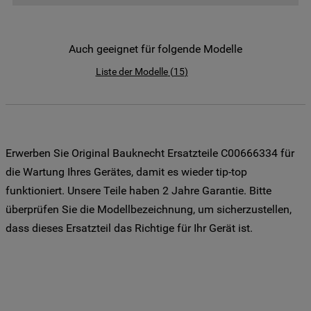
der Weitergabe Ihrer Daten an unsere
Drittanbieter für solche Zwecke zu. Wenn
Sie Ihre Präferenzen festlegen möchten,
Auch geeignet für folgende Modelle
klicken Sie auf die Schaltfläche "Cookie
Liste der Modelle
(
15
)
Einstellungen". Um unsere Cookie-Richtlinie
einzusehen klicken sie auf "Mehr
Informationen" . Wenn Sie auf "Nur
erforderliche Cookies" klicken, werden
lediglich unbedingt erforderliche Cookis
Erwerben Sie Original Bauknecht Ersatzteile C00666334 für
gesetzt. Mehr Informationen
die Wartung Ihres Gerätes, damit es wieder tip-top
https://www.bauknecht.de/seiten/nutzung-
funktioniert. Unsere Teile haben 2 Jahre Garantie. Bitte
von-cookies
überprüfen Sie die Modellbezeichnung, um sicherzustellen,
dass dieses Ersatzteil das Richtige für Ihr Gerät ist.