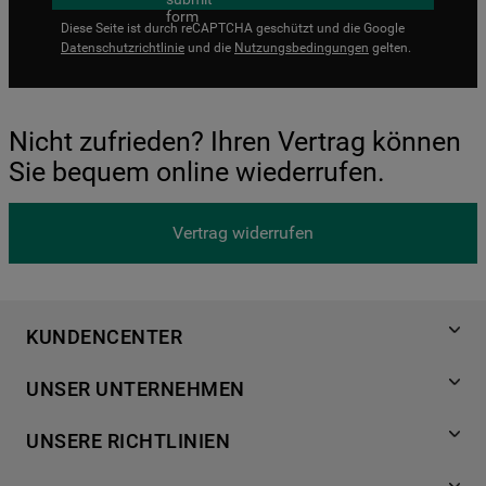
Diese Seite ist durch reCAPTCHA geschützt und die Google
Datenschutzrichtlinie
und die
Nutzungsbedingungen
gelten.
Nicht zufrieden? Ihren Vertrag können
Sie bequem online wiederrufen.
Vertrag widerrufen
KUNDENCENTER
Produktregistrierung
UNSER UNTERNEHMEN
Händlersuche
Über Bauknecht
Häufige Fragen
UNSERE RICHTLINIEN
Für Händler
Kundendienst
Datenschutzerklärung
Karriere