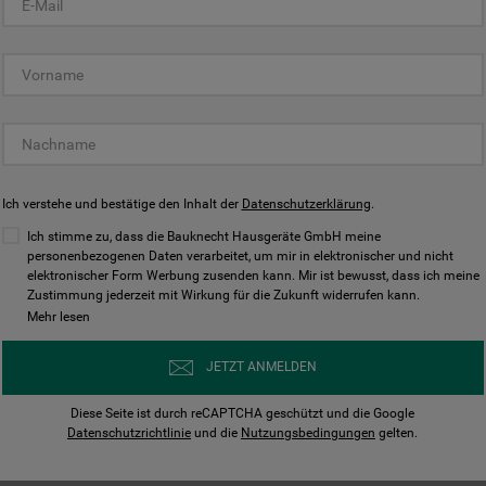
KUNDENCENTER
Ich verstehe und bestätige den Inhalt der
Datenschutzerklärung
.
Ich stimme zu, dass die Bauknecht Hausgeräte GmbH meine
personenbezogenen Daten verarbeitet, um mir in elektronischer und nicht
elektronischer Form Werbung zusenden kann. Mir ist bewusst, dass ich meine
Bedienungsanleitungen
Kontakt
Zustimmung jederzeit mit Wirkung für die Zukunft widerrufen kann.
ungen finden und herunterladen
Wir sind Mo - Sa für Sie d
Mehr lesen
Herunterladen
Jetzt anrufen
JETZT ANMELDEN
Diese Seite ist durch reCAPTCHA geschützt und die Google
Datenschutzrichtlinie
und die
Nutzungsbedingungen
gelten.