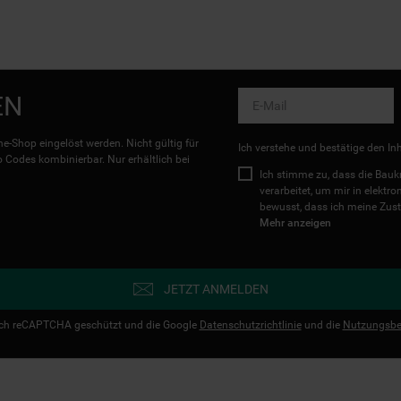
EN
e-Shop eingelöst werden. Nicht gültig für
Ich verstehe und bestätige den In
Codes kombinierbar. Nur erhältlich bei
Ich stimme zu, dass die Ba
verarbeitet, um mir in elektr
bewusst, dass ich meine Zust
Mehr anzeigen
JETZT ANMELDEN
urch reCAPTCHA geschützt und die Google
Datenschutzrichtlinie
und die
Nutzungsbe