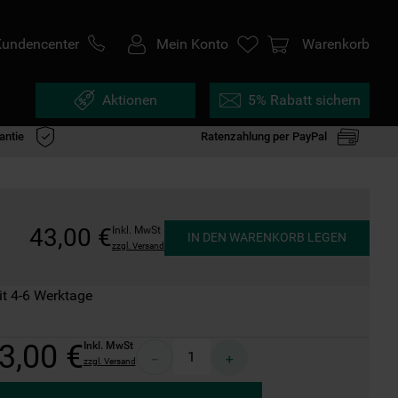
Kundencenter
Mein Konto
Warenkorb
Aktionen
5% Rabatt sichern
antie
Ratenzahlung per PayPal
43
,
00
€
Inkl. MwSt
IN DEN WARENKORB LEGEN
zzgl. Versand
it 4-6 Werktage
3
,
00
€
Inkl. MwSt
－
＋
zzgl. Versand