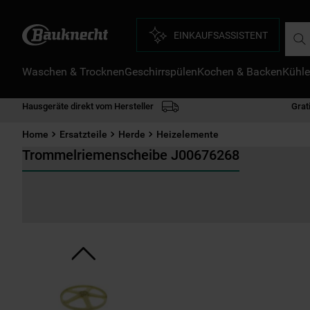
Such
EINKAUFSASSISTENT
Waschen & Trocknen
Geschirrspülen
Kochen & Backen
Kühle
D
1
.
Hausgeräte direkt vom Hersteller
Grat
2
.
Home
Ersatzteile
Herde
Heizelemente
3
.
Trommelriemenscheibe J00676268
4
.
5
.
6
.
7
.
8
.
9
.
1