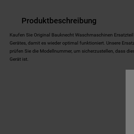
Produktbeschreibung
Kaufen Sie Original Bauknecht Waschmaschinen Ersatzteil
Gerätes, damit es wieder optimal funktioniert. Unsere Ersatz
prüfen Sie die Modellnummer, um sicherzustellen, dass diese
Gerät ist.