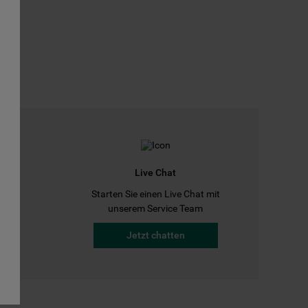
Live Chat
Starten Sie einen Live Chat mit
a
unserem Service Team
Jetzt chatten