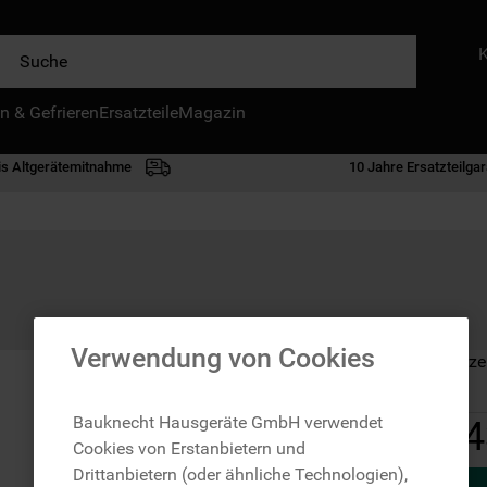
e
n & Gefrieren
IE HÄUFIGSTEN SUCHANFRAGEN
Ersatzteile
Magazin
waschmaschine
is Altgerätemitnahme
10 Jahre Ersatzteilgar
geschirrspülern
kühlgefrierkombination
bko
trockner
kühlschrank
Verwendung von Cookies
Auf Lager: Lieferze
gefrierschrank
mikrowelle
Bauknecht Hausgeräte GmbH verwendet
4
Cookies von Erstanbietern und
toplader
Drittanbietern (oder ähnliche Technologien),
0
.
gefriertruhe