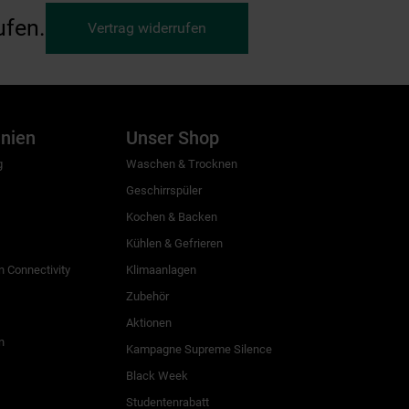
ufen.
Vertrag widerrufen
inien
Unser Shop
g
Waschen & Trocknen
Geschirrspüler
Kochen & Backen
Kühlen & Gefrieren
 Connectivity
Klimaanlagen
Zubehör
Aktionen
n
Kampagne Supreme Silence
Black Week
Studentenrabatt