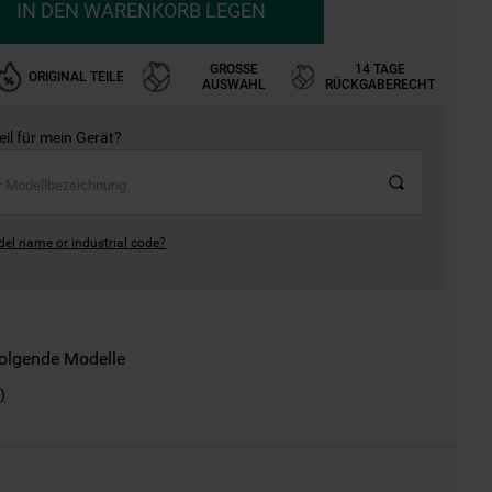
IN DEN WARENKORB LEGEN
GROSSE A
14 TAGE
ORIGINAL TEILE
USWAHL
RÜCKGABERECHT
Teil für mein Gerät?
del name or industrial code?
folgende Modelle
)