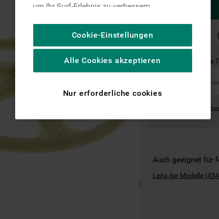
um Ihr Surf-Erlebnis zu verbessern
(unbedingt erforderliche Cookies), um unser
Publikum zu messen (Leistungs-Cookies),
SCHNELLE
Cookie-Einstellungen
LIEFERUNG
um die redaktionellen Inhalte der Website
basierend auf Ihrer Nutzung der Website zu
Alle Cookies akzeptieren
Ist dies das richtige 
personalisieren, die Funktionalität der
Website zu verbessern und Ihnen
spezifische Funktionen anzubieten
Nur erforderliche cookies
(Funktionelle-Cookies) und für
Where can I find the mo
personalisierte und nicht personalisierte
Werbung basierend auf Ihren
Gewohnheiten, Interaktionen mit unseren
Websites, Werbeanzeigen und Interessen
(einschließlich über Drittanbieter und auf
Auch geeignet für 
anderen Websites oder sozialen
Liste der Modelle
(
454
Plattformen, beispielsweise Google LLC –
weitere Informationen zu den
Datenschutzbestimmungen von Google
finden Sie hier: