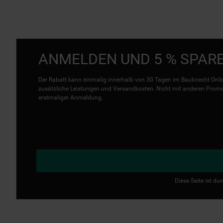
ANMELDEN UND 5 % SPAR
Der Rabatt kann einmalig innerhalb von 30 Tagen im Bauknecht Onlin
zusätzliche Leistungen und Versandkosten. Nicht mit anderen Promo 
erstmaliger Anmeldung.
Diese Seite ist d