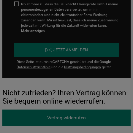
Ich stimme zu, dass die Bauknecht Hausgeräte GmbH meine
personenbezogenen Daten verarbeitet, um mir in
elektronischer und nicht elektronischer Form Werbung
zusenden kann. Mir ist bewusst, dass ich meine Zustimmung
jederzeit mit Wirkung für die Zukunft widerrufen kann.
Mehr anzeigen
JETZT ANMELDEN
Diese Seite ist durch reCAPTCHA geschützt und die Google
Datenschutzrichtlinie
und die
Nutzungsbedingungen
gelten.
Nicht zufrieden? Ihren Vertrag können
Sie bequem online wiederrufen.
Vertrag widerrufen