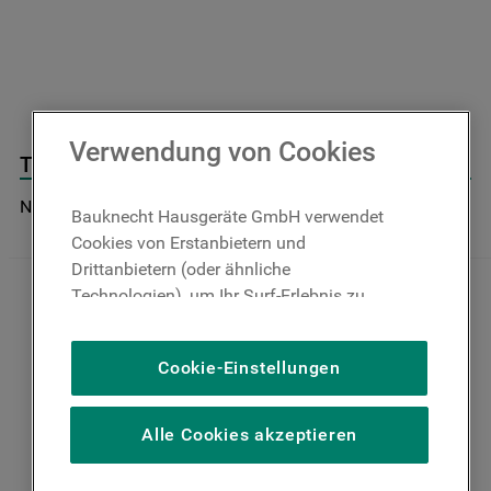
9
.
toplader
10
.
kühl-gefrierkombination freistehend
Verwendung von Cookies
Tsranschlag J00020091
Nicht im Bauknecht Online Shop verfügbar
Bauknecht Hausgeräte GmbH verwendet
Cookies von Erstanbietern und
Drittanbietern (oder ähnliche
Technologien), um Ihr Surf-Erlebnis zu
verbessern (unbedingt erforderliche
Cookies), um unser Publikum zu messen
Cookie-Einstellungen
(Leistungs-Cookies), um die redaktionellen
Inhalte der Website basierend auf Ihrer
Nutzung der Website zu personalisieren,
Alle Cookies akzeptieren
die Funktionalität der Website zu
verbessern und Ihnen spezifische