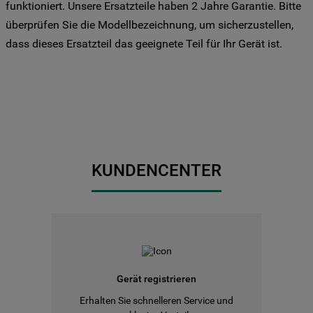
funktioniert. Unsere Ersatzteile haben 2 Jahre Garantie. Bitte
Sie Ihre Präferenzen festlegen möchten,
überprüfen Sie die Modellbezeichnung, um sicherzustellen,
klicken Sie auf die Schaltfläche "Cookie
dass dieses Ersatzteil das geeignete Teil für Ihr Gerät ist.
Einstellungen". Um unsere Cookie-Richtlinie
einzusehen klicken sie auf "Mehr
Informationen" . Wenn Sie auf "Nur
erforderliche Cookies" klicken, werden
lediglich unbedingt erforderliche Cookis
gesetzt. Mehr Informationen
https://www.bauknecht.de/seiten/nutzung-
von-cookies
KUNDENCENTER
Gerät registrieren
Erhalten Sie schnelleren Service und