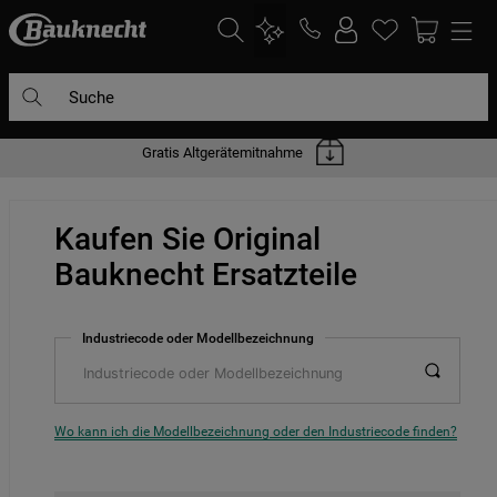
Suche
Gratis Altgerätemitnahme
DIE HÄUFIGSTEN SUCHANFRAGEN
1
.
waschmaschine
Kaufen Sie Original
2
.
geschirrspülern
Bauknecht Ersatzteile
3
.
kühlgefrierkombination
4
.
bko
Industriecode oder Modellbezeichnung
5
.
trockner
6
.
kühlschrank
7
.
gefrierschrank
Wo kann ich die Modellbezeichnung oder den Industriecode finden?
8
.
mikrowelle