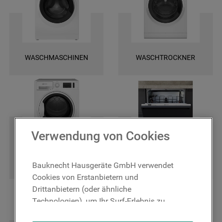
und finden Sie ganz leicht die spezifischen Ersatztele für Ihr Gerät. Wir
bieten Ihnen eine schnelle Lieferung und darüber hinaus 2 Jahre
Garantie auf das bestellte Ersatzteil. Entscheiden Sie sich für Original
Bauknecht Ersatzteile, damit Ihr Gerät wieder zuverlässig funktioniert!
WASCHMASCHINEN
WASCHTROCKNER
Verwendung von Cookies
TROCKNER
GESCHIRRSPÜLER
Bauknecht Hausgeräte GmbH verwendet
Cookies von Erstanbietern und
Drittanbietern (oder ähnliche
Technologien), um Ihr Surf-Erlebnis zu
verbessern (unbedingt erforderliche