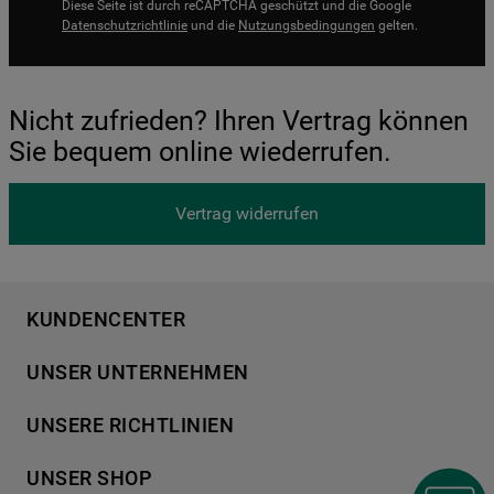
Diese Seite ist durch reCAPTCHA geschützt und die Google
Datenschutzrichtlinie
und die
Nutzungsbedingungen
gelten.
Nicht zufrieden? Ihren Vertrag können
Sie bequem online wiederrufen.
Vertrag widerrufen
KUNDENCENTER
Produktregistrierung
UNSER UNTERNEHMEN
Händlersuche
Über Bauknecht
Häufige Fragen
UNSERE RICHTLINIEN
Für Händler
Kundendienst
Datenschutzerklärung
Karriere
UNSER SHOP
Kontakt
Cookies