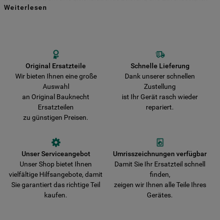
Weiterlesen
für viele Jahre zu gewährleisten. Kaufen Sie Ihre Bauknecht
Indem Sie auf die Schaltfläche "Alle
Ersatzteile direkt bei uns und entscheiden Sie sich für Haltbarkeit und
Sicherheit! Vermeiden Sie das Risiko, dass Ihr Gerät durch nicht
Cookies akzeptieren" klicken, stimmen Sie
originale Teile beschädigt wird. Wir liefern Ihre Bestellung schnell aus
der Verwendung all unserer Cookies und
und verkürzen damit die Wartezeit bis zur vollständigen
der Weitergabe Ihrer Daten an unsere
Wiederherstellung der Funktionsfähigkeit Ihres Gerätes.
Drittanbieter für solche Zwecke zu. Wenn
Original Ersatzteile
Schnelle Lieferung
Wir bieten Ihnen eine große
Dank unserer schnellen
Sie Ihre Präferenzen festlegen möchten,
Auswahl
Zustellung
klicken Sie auf die Schaltfläche "Cookie
an Original Bauknecht
ist Ihr Gerät rasch wieder
Einstellungen". Um unsere Cookie-Richtlinie
Ersatzteilen
repariert.
einzusehen klicken sie auf "Mehr
zu günstigen Preisen.
Informationen" . Wenn Sie auf "Nur
erforderliche Cookies" klicken, werden
lediglich unbedingt erforderliche Cookis
Unser Serviceangebot
Umrisszeichnungen verfügbar
gesetzt. Mehr Informationen
Unser Shop bietet Ihnen
Damit Sie Ihr Ersatzteil schnell
https://www.bauknecht.de/seiten/nutzung-
vielfältige Hilfsangebote, damit
finden,
von-cookies
Sie garantiert das richtige Teil
zeigen wir Ihnen alle Teile Ihres
kaufen.
Gerätes.