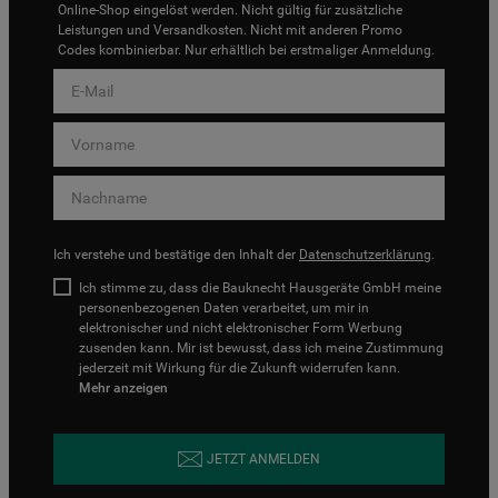
Online-Shop eingelöst werden. Nicht gültig für zusätzliche
Leistungen und Versandkosten. Nicht mit anderen Promo
Codes kombinierbar. Nur erhältlich bei erstmaliger Anmeldung.
Ich verstehe und bestätige den Inhalt der
Datenschutzerklärung
.
Ich stimme zu, dass die Bauknecht Hausgeräte GmbH meine
personenbezogenen Daten verarbeitet, um mir in
elektronischer und nicht elektronischer Form Werbung
zusenden kann. Mir ist bewusst, dass ich meine Zustimmung
jederzeit mit Wirkung für die Zukunft widerrufen kann.
Mehr anzeigen
JETZT ANMELDEN