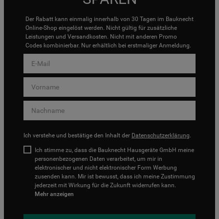
Der Rabatt kann einmalig innerhalb von 30 Tagen im Bauknecht
Online-Shop eingelöst werden. Nicht gültig für zusätzliche
Leistungen und Versandkosten. Nicht mit anderen Promo
Codes kombinierbar. Nur erhältlich bei erstmaliger Anmeldung.
Ich verstehe und bestätige den Inhalt der
Datenschutzerklärung
.
Ich stimme zu, dass die Bauknecht Hausgeräte GmbH meine
personenbezogenen Daten verarbeitet, um mir in
elektronischer und nicht elektronischer Form Werbung
zusenden kann. Mir ist bewusst, dass ich meine Zustimmung
jederzeit mit Wirkung für die Zukunft widerrufen kann.
Mehr anzeigen