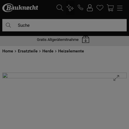
Suche
Gratis Altgerätemitnahme
DIE HÄUFIGSTEN SUCHANFRAGEN
Home
1
Ersatzteile
.
waschmaschine
Herde
Heizelemente
2
.
geschirrspülern
3
.
kühlgefrierkombination
4
.
bko
5
.
trockner
6
.
kühlschrank
7
.
gefrierschrank
8
.
mikrowelle