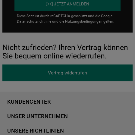
JETZT ANMELDEN
Diese Seite ist durch reCAPTCHA geschützt und die Google
Datenschutzrichtlinie
und die
Nutzungsbedingungen
gelten.
Nicht zufrieden? Ihren Vertrag können
Sie bequem online wiederrufen.
Vertrag widerrufen
KUNDENCENTER
Produktregistrierung
UNSER UNTERNEHMEN
Händlersuche
Über Bauknecht
Häufige Fragen
UNSERE RICHTLINIEN
Für Händler