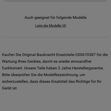
der Weitergabe Ihrer Daten an unsere
Drittanbieter für solche Zwecke zu. Wenn
Sie Ihre Präferenzen festlegen möchten,
Auch geeignet für folgende Modelle
klicken Sie auf die Schaltfläche "Cookie
Liste der Modelle
(
4
)
Einstellungen". Um unsere Cookie-Richtlinie
einzusehen klicken sie auf "Mehr
Informationen" . Wenn Sie auf "Nur
erforderliche Cookies" klicken, werden
lediglich unbedingt erforderliche Cookis
Kaufen Sie Original Bauknecht Ersatzteile C00670387 für die
gesetzt. Mehr Informationen
Wartung Ihres Gerätes, damit es wieder einwandfrei
https://www.bauknecht.de/seiten/nutzung-
funktioniert. Unsere Teile haben 2 Jahre Herstellergarantie.
von-cookies
Bitte überprüfen Sie die Modellbezeichnung, um
sicherzustellen, dass dieses Ersatzteil das Richtige für Ihr
Gerät ist.