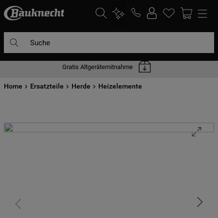
Suche
Gratis Altgerätemitnahme
DIE HÄUFIGSTEN SUCHANFRAGEN
Home
1
Ersatzteile
.
waschmaschine
Herde
Heizelemente
2
.
geschirrspülern
3
.
kühlgefrierkombination
4
.
bko
5
.
trockner
6
.
kühlschrank
7
.
gefrierschrank
8
.
mikrowelle