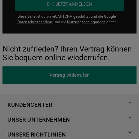
JETZT ANMELDEN
Diese Seite ist durch reCAPTCHA geschützt und die Google
Datenschutzrichtlinie
und die
Nutzungsbedingungen
gelten.
Nicht zufrieden? Ihren Vertrag können
Sie bequem online wiederrufen.
Vertrag widerrufen
KUNDENCENTER
Produktregistrierung
UNSER UNTERNEHMEN
Händlersuche
Über Bauknecht
Häufige Fragen
UNSERE RICHTLINIEN
Für Händler