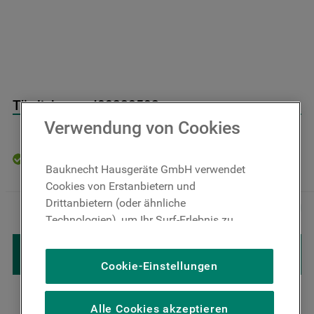
9
.
toplader
10
.
gefriertruhe
Türdichtung J00328502
Verwendung von Cookies
Auf Lager: Lieferzeit 4-6 Werktage
Bauknecht Hausgeräte GmbH verwendet
Cookies von Erstanbietern und
16
,
00
€
Inkl. MwSt
Drittanbietern (oder ähnliche
－
＋
zzgl. Versand
Technologien), um Ihr Surf-Erlebnis zu
verbessern (unbedingt erforderliche
IN DEN WARENKORB LEGEN
Cookies), um unser Publikum zu messen
Cookie-Einstellungen
(Leistungs-Cookies), um die redaktionellen
Inhalte der Website basierend auf Ihrer
Nutzung der Website zu personalisieren,
Alle Cookies akzeptieren