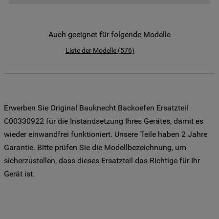
der Weitergabe Ihrer Daten an unsere
Drittanbieter für solche Zwecke zu. Wenn
Sie Ihre Präferenzen festlegen möchten,
Auch geeignet für folgende Modelle
klicken Sie auf die Schaltfläche "Cookie
Liste der Modelle
(
576
)
Einstellungen". Um unsere Cookie-Richtlinie
einzusehen klicken sie auf "Mehr
Informationen" . Wenn Sie auf "Nur
erforderliche Cookies" klicken, werden
lediglich unbedingt erforderliche Cookis
Erwerben Sie Original Bauknecht Backoefen Ersatzteil
gesetzt. Mehr Informationen
C00330922 für die Instandsetzung Ihres Gerätes, damit es
https://www.bauknecht.de/seiten/nutzung-
wieder einwandfrei funktioniert. Unsere Teile haben 2 Jahre
von-cookies
Garantie. Bitte prüfen Sie die Modellbezeichnung, um
sicherzustellen, dass dieses Ersatzteil das Richtige für Ihr
Gerät ist.