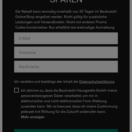
Der Rabatt kann einmalig innerhalb von 30 Tagen im Bauknecht
Online-Shop eingelöst werden. Nicht gültig für zusätzliche
Leistungen und Versandkosten. Nicht mit anderen Promo
Codes kombinierbar. Nur erhältlich bei erstmaliger Anmeldung.
Ich verstehe und bestätige den Inhalt der
Datenschutzerklärung
.
Ich stimme zu, dass die Bauknecht Hausgeräte GmbH meine
personenbezogenen Daten verarbeitet, um mir in
elektronischer und nicht elektronischer Form Werbung
zusenden kann. Mir ist bewusst, dass ich meine Zustimmung
jederzeit mit Wirkung für die Zukunft widerrufen kann.
Mehr anzeigen