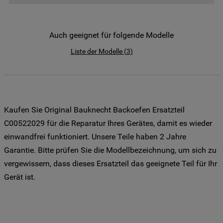
der Weitergabe Ihrer Daten an unsere
Drittanbieter für solche Zwecke zu. Wenn
Sie Ihre Präferenzen festlegen möchten,
Auch geeignet für folgende Modelle
klicken Sie auf die Schaltfläche "Cookie
Liste der Modelle
(
3
)
Einstellungen". Um unsere Cookie-Richtlinie
einzusehen klicken sie auf "Mehr
Informationen" . Wenn Sie auf "Nur
erforderliche Cookies" klicken, werden
lediglich unbedingt erforderliche Cookis
Kaufen Sie Original Bauknecht Backoefen Ersatzteil
gesetzt. Mehr Informationen
C00522029 für die Reparatur Ihres Gerätes, damit es wieder
https://www.bauknecht.de/seiten/nutzung-
einwandfrei funktioniert. Unsere Teile haben 2 Jahre
von-cookies
Garantie. Bitte prüfen Sie die Modellbezeichnung, um sich zu
vergewissern, dass dieses Ersatzteil das geeignete Teil für Ihr
Gerät ist.