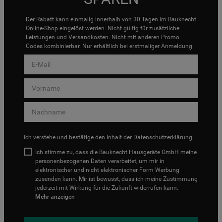
Der Rabatt kann einmalig innerhalb von 30 Tagen im Bauknecht
Online-Shop eingelöst werden. Nicht gültig für zusätzliche
Leistungen und Versandkosten. Nicht mit anderen Promo
Codes kombinierbar. Nur erhältlich bei erstmaliger Anmeldung.
Ich verstehe und bestätige den Inhalt der
Datenschutzerklärung
.
Ich stimme zu, dass die Bauknecht Hausgeräte GmbH meine
personenbezogenen Daten verarbeitet, um mir in
elektronischer und nicht elektronischer Form Werbung
zusenden kann. Mir ist bewusst, dass ich meine Zustimmung
jederzeit mit Wirkung für die Zukunft widerrufen kann.
Mehr anzeigen