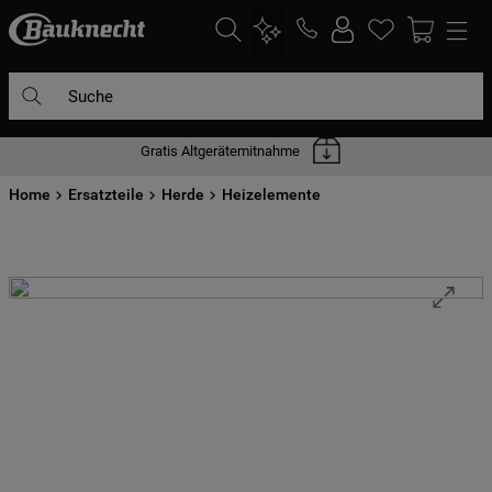
Suche
Gratis Altgerätemitnahme
DIE HÄUFIGSTEN SUCHANFRAGEN
Home
1
Ersatzteile
.
waschmaschine
Herde
Heizelemente
2
.
geschirrspülern
3
.
kühlgefrierkombination
4
.
bko
5
.
trockner
6
.
kühlschrank
7
.
mikrowelle
8
.
toplader