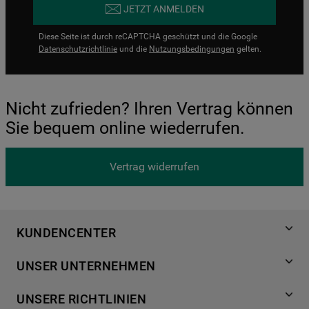
JETZT ANMELDEN
Diese Seite ist durch reCAPTCHA geschützt und die Google
Datenschutzrichtlinie
und die
Nutzungsbedingungen
gelten.
Nicht zufrieden? Ihren Vertrag können
Sie bequem online wiederrufen.
Vertrag widerrufen
KUNDENCENTER
Produktregistrierung
UNSER UNTERNEHMEN
Händlersuche
Über Bauknecht
Häufige Fragen
UNSERE RICHTLINIEN
Für Händler