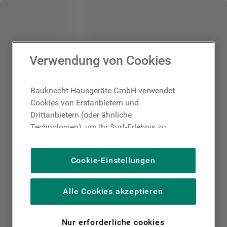
Verwendung von Cookies
Bauknecht Hausgeräte GmbH verwendet
Cookies von Erstanbietern und
Drittanbietern (oder ähnliche
Technologien), um Ihr Surf-Erlebnis zu
verbessern (unbedingt erforderliche
Cookies), um unser Publikum zu messen
Cookie-Einstellungen
(Leistungs-Cookies), um die redaktionellen
Inhalte der Website basierend auf Ihrer
Nutzung der Website zu personalisieren,
Alle Cookies akzeptieren
die Funktionalität der Website zu
verbessern und Ihnen spezifische
Nur erforderliche cookies
Funktionen anzubieten (Funktionelle-