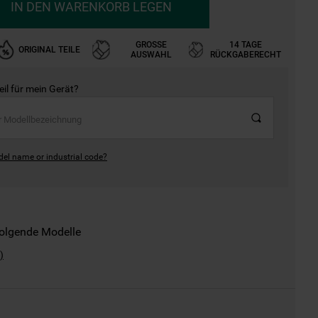
IN DEN WARENKORB LEGEN
GROSSE A
14 TAGE
ORIGINAL TEILE
USWAHL
RÜCKGABERECHT
Teil für mein Gerät?
del name or industrial code?
folgende Modelle
)