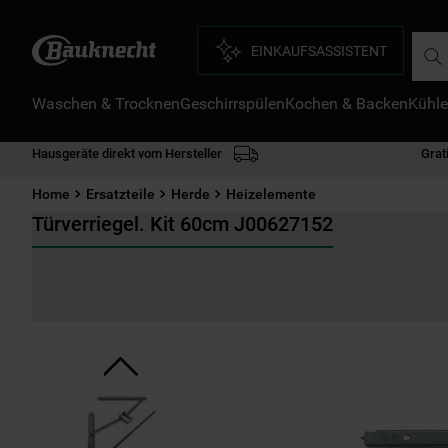
Such
EINKAUFSASSISTENT
Waschen & Trocknen
Geschirrspülen
Kochen & Backen
Kühle
D
1
.
Hausgeräte direkt vom Hersteller
Grat
2
.
Home
Ersatzteile
Herde
Heizelemente
3
.
Türverriegel. Kit 60cm J00627152
4
.
5
.
6
.
7
.
8
.
9
.
1