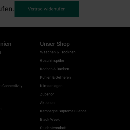
ufen.
Vertrag widerrufen
inien
Unser Shop
g
Waschen & Trocknen
Geschirrspüler
Kochen & Backen
Kühlen & Gefrieren
 Connectivity
Klimaanlagen
Zubehör
Aktionen
n
Kampagne Supreme Silence
Black Week
Studentenrabatt