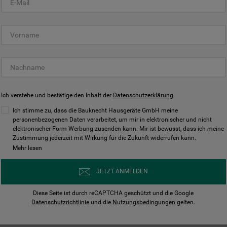
KUNDENCENTER
Ich verstehe und bestätige den Inhalt der
Datenschutzerklärung
.
Ich stimme zu, dass die Bauknecht Hausgeräte GmbH meine
personenbezogenen Daten verarbeitet, um mir in elektronischer und nicht
elektronischer Form Werbung zusenden kann. Mir ist bewusst, dass ich meine
Bedienungsanleitungen
Kontakt
Zustimmung jederzeit mit Wirkung für die Zukunft widerrufen kann.
ungen finden und herunterladen
Wir sind Mo - Sa für Sie d
Mehr lesen
Herunterladen
Jetzt anrufen
JETZT ANMELDEN
Diese Seite ist durch reCAPTCHA geschützt und die Google
Datenschutzrichtlinie
und die
Nutzungsbedingungen
gelten.