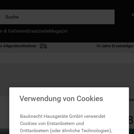
e
n & Gefrieren
IE HÄUFIGSTEN SUCHANFRAGEN
Ersatzteile
Magazin
waschmaschine
is Altgerätemitnahme
10 Jahre Ersatzteilgar
geschirrspülern
kühlgefrierkombination
bko
trockner
kühlschrank
Verwendung von Cookies
Auf Lager: Lieferze
gefrierschrank
mikrowelle
Bauknecht Hausgeräte GmbH verwendet
8
Cookies von Erstanbietern und
toplader
Drittanbietern (oder ähnliche Technologien),
0
.
gefriertruhe