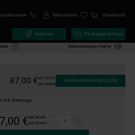
Kundencenter
Mein Konto
Warenkorb
Aktionen
5% Rabatt sichern
antie
Ratenzahlung per PayPal
87
,
00
€
Inkl. MwSt
IN DEN WARENKORB LEGEN
zzgl. Versand
it 4-6 Werktage
7
,
00
€
Inkl. MwSt
－
＋
zzgl. Versand