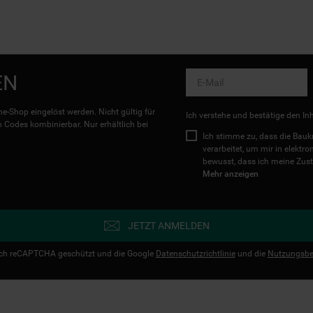
EN
e-Shop eingelöst werden. Nicht gültig für
Ich verstehe und bestätige den In
Codes kombinierbar. Nur erhältlich bei
Ich stimme zu, dass die Ba
verarbeitet, um mir in elektr
bewusst, dass ich meine Zust
Mehr anzeigen
JETZT ANMELDEN
urch reCAPTCHA geschützt und die Google
Datenschutzrichtlinie
und die
Nutzungsbe