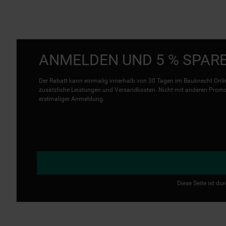
ANMELDEN UND 5 % SPAR
Der Rabatt kann einmalig innerhalb von 30 Tagen im Bauknecht Onlin
zusätzliche Leistungen und Versandkosten. Nicht mit anderen Promo 
erstmaliger Anmeldung.
Diese Seite ist d