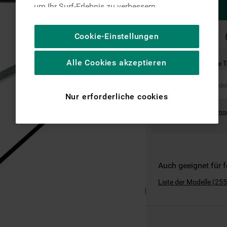
um Ihr Surf-Erlebnis zu verbessern
(unbedingt erforderliche Cookies), um unser
Publikum zu messen (Leistungs-Cookies),
SCHNELLE
Cookie-Einstellungen
LIEFERUNG
um die redaktionellen Inhalte der Website
basierend auf Ihrer Nutzung der Website zu
Alle Cookies akzeptieren
Ist dies das richtige 
personalisieren, die Funktionalität der
Website zu verbessern und Ihnen
spezifische Funktionen anzubieten
Nur erforderliche cookies
(Funktionelle-Cookies) und für
Where can I find the mo
personalisierte und nicht personalisierte
Werbung basierend auf Ihren
Gewohnheiten, Interaktionen mit unseren
Websites, Werbeanzeigen und Interessen
(einschließlich über Drittanbieter und auf
Auch geeignet für 
anderen Websites oder sozialen
Liste der Modelle
(
255
Plattformen, beispielsweise Google LLC –
weitere Informationen zu den
Datenschutzbestimmungen von Google
finden Sie hier: