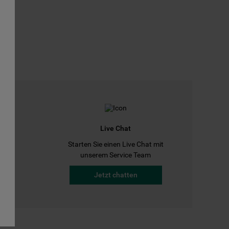
Live Chat
Starten Sie einen Live Chat mit
a
unserem Service Team
Jetzt chatten