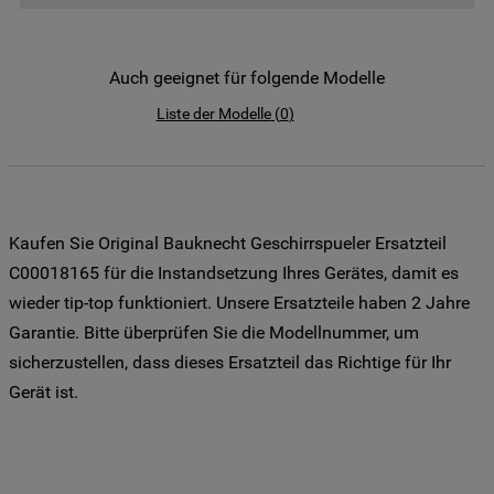
der Weitergabe Ihrer Daten an unsere
Drittanbieter für solche Zwecke zu. Wenn
Sie Ihre Präferenzen festlegen möchten,
Auch geeignet für folgende Modelle
klicken Sie auf die Schaltfläche "Cookie
Liste der Modelle
(
0
)
Einstellungen". Um unsere Cookie-Richtlinie
einzusehen klicken sie auf "Mehr
Informationen" . Wenn Sie auf "Nur
erforderliche Cookies" klicken, werden
lediglich unbedingt erforderliche Cookis
Kaufen Sie Original Bauknecht Geschirrspueler Ersatzteil
gesetzt. Mehr Informationen
C00018165 für die Instandsetzung Ihres Gerätes, damit es
https://www.bauknecht.de/seiten/nutzung-
wieder tip-top funktioniert. Unsere Ersatzteile haben 2 Jahre
von-cookies
Garantie. Bitte überprüfen Sie die Modellnummer, um
sicherzustellen, dass dieses Ersatzteil das Richtige für Ihr
Gerät ist.