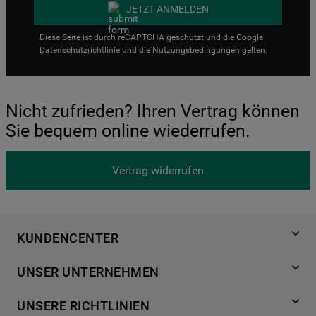
JETZT ANMELDEN
Diese Seite ist durch reCAPTCHA geschützt und die Google
Datenschutzrichtlinie
und die
Nutzungsbedingungen
gelten.
Nicht zufrieden? Ihren Vertrag können
Sie bequem online wiederrufen.
Vertrag widerrufen
KUNDENCENTER
Produktregistrierung
UNSER UNTERNEHMEN
Händlersuche
Über Bauknecht
Häufige Fragen
UNSERE RICHTLINIEN
Für Händler