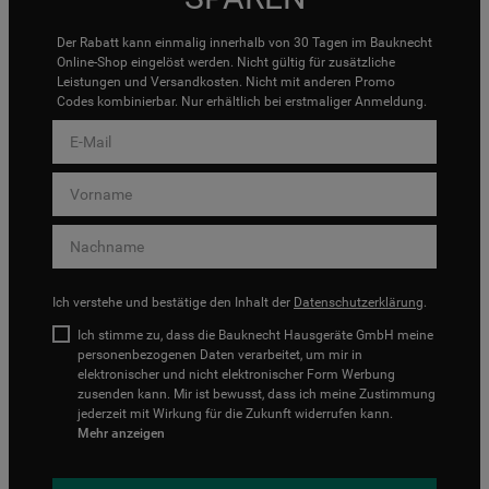
Der Rabatt kann einmalig innerhalb von 30 Tagen im Bauknecht
Online-Shop eingelöst werden. Nicht gültig für zusätzliche
Leistungen und Versandkosten. Nicht mit anderen Promo
Codes kombinierbar. Nur erhältlich bei erstmaliger Anmeldung.
Ich verstehe und bestätige den Inhalt der
Datenschutzerklärung
.
Ich stimme zu, dass die Bauknecht Hausgeräte GmbH meine
personenbezogenen Daten verarbeitet, um mir in
elektronischer und nicht elektronischer Form Werbung
zusenden kann. Mir ist bewusst, dass ich meine Zustimmung
jederzeit mit Wirkung für die Zukunft widerrufen kann.
Mehr anzeigen