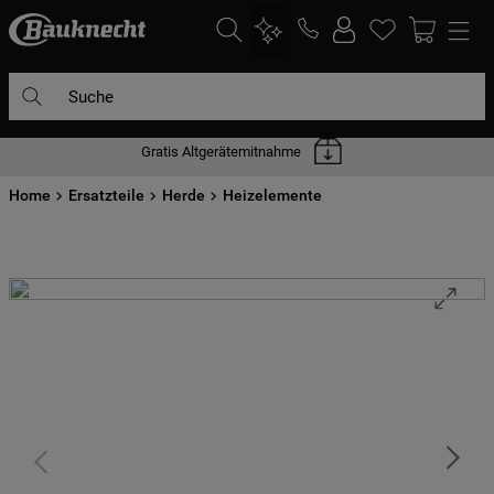
Suche
Gratis Altgerätemitnahme
DIE HÄUFIGSTEN SUCHANFRAGEN
Home
1
Ersatzteile
.
waschmaschine
Herde
Heizelemente
2
.
geschirrspülern
3
.
kühlgefrierkombination
4
.
bko
5
.
trockner
6
.
kühlschrank
7
.
gefrierschrank
8
.
mikrowelle