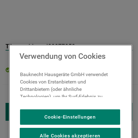
9
.
toplader
10
.
gefriertruhe
Türverschluss J00077050
Verwendung von Cookies
Auf Lager: Lieferzeit 4-6 Werktage
Bauknecht Hausgeräte GmbH verwendet
Cookies von Erstanbietern und
44
,
00
€
Inkl. MwSt
Drittanbietern (oder ähnliche
－
＋
zzgl. Versand
Technologien), um Ihr Surf-Erlebnis zu
verbessern (unbedingt erforderliche
IN DEN WARENKORB LEGEN
Cookies), um unser Publikum zu messen
Cookie-Einstellungen
(Leistungs-Cookies), um die redaktionellen
Inhalte der Website basierend auf Ihrer
Nutzung der Website zu personalisieren,
Alle Cookies akzeptieren