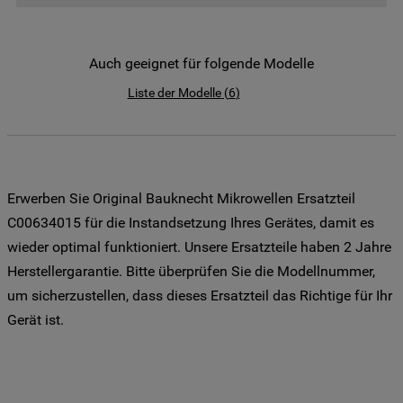
der Weitergabe Ihrer Daten an unsere
Drittanbieter für solche Zwecke zu. Wenn
Sie Ihre Präferenzen festlegen möchten,
Auch geeignet für folgende Modelle
klicken Sie auf die Schaltfläche "Cookie
Liste der Modelle
(
6
)
Einstellungen". Um unsere Cookie-Richtlinie
einzusehen klicken sie auf "Mehr
Informationen" . Wenn Sie auf "Nur
erforderliche Cookies" klicken, werden
lediglich unbedingt erforderliche Cookis
Erwerben Sie Original Bauknecht Mikrowellen Ersatzteil
gesetzt. Mehr Informationen
C00634015 für die Instandsetzung Ihres Gerätes, damit es
https://www.bauknecht.de/seiten/nutzung-
wieder optimal funktioniert. Unsere Ersatzteile haben 2 Jahre
von-cookies
Herstellergarantie. Bitte überprüfen Sie die Modellnummer,
um sicherzustellen, dass dieses Ersatzteil das Richtige für Ihr
Gerät ist.