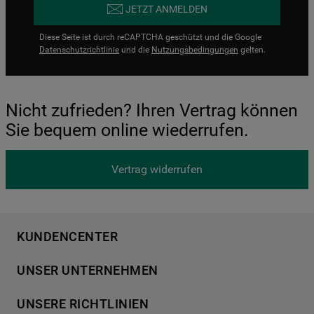
JETZT ANMELDEN
Diese Seite ist durch reCAPTCHA geschützt und die Google
Datenschutzrichtlinie
und die
Nutzungsbedingungen
gelten.
Nicht zufrieden? Ihren Vertrag können
Sie bequem online wiederrufen.
Vertrag widerrufen
KUNDENCENTER
Produktregistrierung
UNSER UNTERNEHMEN
Händlersuche
Über Bauknecht
Häufige Fragen
UNSERE RICHTLINIEN
Für Händler