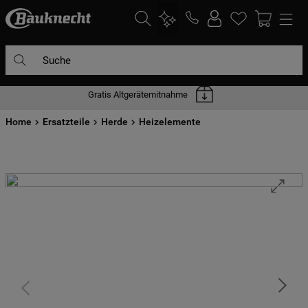
Suche
Gratis Altgerätemitnahme
DIE HÄUFIGSTEN SUCHANFRAGEN
Home
1
Ersatzteile
.
waschmaschine
Herde
Heizelemente
2
.
geschirrspülern
3
.
kühlgefrierkombination
4
.
bko
5
.
trockner
6
.
kühlschrank
7
.
gefrierschrank
8
.
mikrowelle