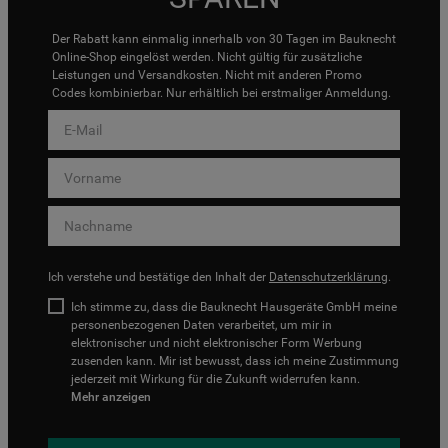
Der Rabatt kann einmalig innerhalb von 30 Tagen im Bauknecht
Online-Shop eingelöst werden. Nicht gültig für zusätzliche
Leistungen und Versandkosten. Nicht mit anderen Promo
Codes kombinierbar. Nur erhältlich bei erstmaliger Anmeldung.
Ich verstehe und bestätige den Inhalt der
Datenschutzerklärung
.
Ich stimme zu, dass die Bauknecht Hausgeräte GmbH meine
personenbezogenen Daten verarbeitet, um mir in
elektronischer und nicht elektronischer Form Werbung
zusenden kann. Mir ist bewusst, dass ich meine Zustimmung
jederzeit mit Wirkung für die Zukunft widerrufen kann.
Mehr anzeigen