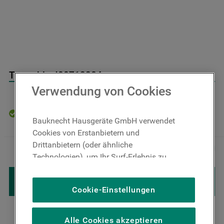
9
.
toplader
10
.
gefriertruhe
Turntable J00713384
Verwendung von Cookies
Auf Lager: Lieferzeit 4-6 Werktage
Bauknecht Hausgeräte GmbH verwendet
Cookies von Erstanbietern und
19
,
00
€
Inkl. MwSt
Drittanbietern (oder ähnliche
－
＋
zzgl. Versand
Technologien), um Ihr Surf-Erlebnis zu
verbessern (unbedingt erforderliche
IN DEN WARENKORB LEGEN
Cookies), um unser Publikum zu messen
Cookie-Einstellungen
(Leistungs-Cookies), um die redaktionellen
Inhalte der Website basierend auf Ihrer
Nutzung der Website zu personalisieren,
Alle Cookies akzeptieren