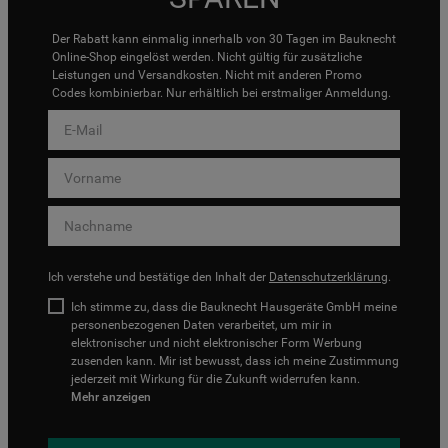
Der Rabatt kann einmalig innerhalb von 30 Tagen im Bauknecht
Online-Shop eingelöst werden. Nicht gültig für zusätzliche
Leistungen und Versandkosten. Nicht mit anderen Promo
Codes kombinierbar. Nur erhältlich bei erstmaliger Anmeldung.
Ich verstehe und bestätige den Inhalt der
Datenschutzerklärung
.
Ich stimme zu, dass die Bauknecht Hausgeräte GmbH meine
personenbezogenen Daten verarbeitet, um mir in
elektronischer und nicht elektronischer Form Werbung
zusenden kann. Mir ist bewusst, dass ich meine Zustimmung
jederzeit mit Wirkung für die Zukunft widerrufen kann.
Mehr anzeigen