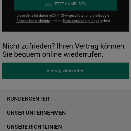
JETZT ANMELDEN
Diese Seite ist durch reCAPTCHA geschützt und die Google
Datenschutzrichtlinie
und die
Nutzungsbedingungen
gelten.
Nicht zufrieden? Ihren Vertrag können
Sie bequem online wiederrufen.
Vertrag widerrufen
KUNDENCENTER
Produktregistrierung
UNSER UNTERNEHMEN
Händlersuche
Über Bauknecht
Häufige Fragen
UNSERE RICHTLINIEN
Für Händler