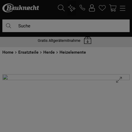
Suche
Gratis Altgerätemitnahme
DIE HÄUFIGSTEN SUCHANFRAGEN
Home
1
Ersatzteile
.
waschmaschine
Herde
Heizelemente
2
.
geschirrspülern
3
.
kühlgefrierkombination
4
.
bko
5
.
trockner
6
.
kühlschrank
7
.
gefrierschrank
8
.
mikrowelle