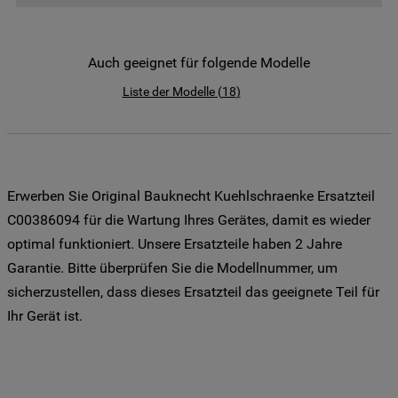
der Weitergabe Ihrer Daten an unsere
Drittanbieter für solche Zwecke zu. Wenn
Sie Ihre Präferenzen festlegen möchten,
Auch geeignet für folgende Modelle
klicken Sie auf die Schaltfläche "Cookie
Liste der Modelle
(
18
)
Einstellungen". Um unsere Cookie-Richtlinie
einzusehen klicken sie auf "Mehr
Informationen" . Wenn Sie auf "Nur
erforderliche Cookies" klicken, werden
lediglich unbedingt erforderliche Cookis
Erwerben Sie Original Bauknecht Kuehlschraenke Ersatzteil
gesetzt. Mehr Informationen
C00386094 für die Wartung Ihres Gerätes, damit es wieder
https://www.bauknecht.de/seiten/nutzung-
optimal funktioniert. Unsere Ersatzteile haben 2 Jahre
von-cookies
Garantie. Bitte überprüfen Sie die Modellnummer, um
sicherzustellen, dass dieses Ersatzteil das geeignete Teil für
Ihr Gerät ist.