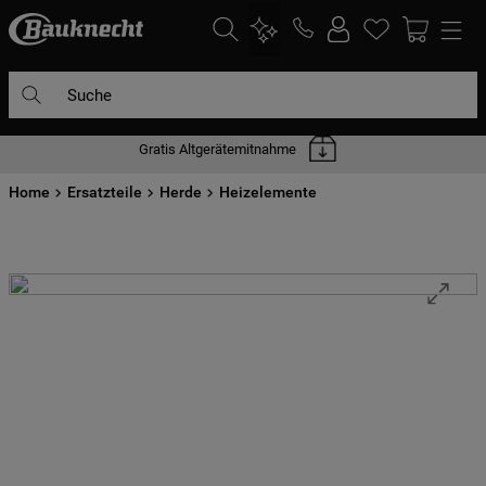
Suche
Gratis Altgerätemitnahme
DIE HÄUFIGSTEN SUCHANFRAGEN
Home
1
Ersatzteile
.
waschmaschine
Herde
Heizelemente
2
.
geschirrspülern
3
.
kühlgefrierkombination
4
.
bko
5
.
trockner
6
.
kühlschrank
7
.
gefrierschrank
8
.
mikrowelle