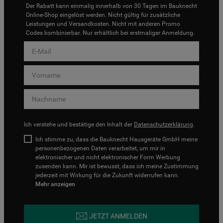
Der Rabatt kann einmalig innerhalb von 30 Tagen im Bauknecht
Online-Shop eingelöst werden. Nicht gültig für zusätzliche
Leistungen und Versandkosten. Nicht mit anderen Promo
Codes kombinierbar. Nur erhältlich bei erstmaliger Anmeldung.
Ich verstehe und bestätige den Inhalt der
Datenschutzerklärung
.
Ich stimme zu, dass die Bauknecht Hausgeräte GmbH meine
personenbezogenen Daten verarbeitet, um mir in
elektronischer und nicht elektronischer Form Werbung
zusenden kann. Mir ist bewusst, dass ich meine Zustimmung
jederzeit mit Wirkung für die Zukunft widerrufen kann.
Mehr anzeigen
JETZT ANMELDEN