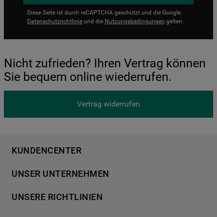
Diese Seite ist durch reCAPTCHA geschützt und die Google
Datenschutzrichtlinie
und die
Nutzungsbedingungen
gelten.
Nicht zufrieden? Ihren Vertrag können
Sie bequem online wiederrufen.
Vertrag widerrufen
KUNDENCENTER
Produktregistrierung
UNSER UNTERNEHMEN
Händlersuche
Über Bauknecht
Häufige Fragen
UNSERE RICHTLINIEN
Für Händler
Kundendienst
Datenschutzerklärung
Karriere