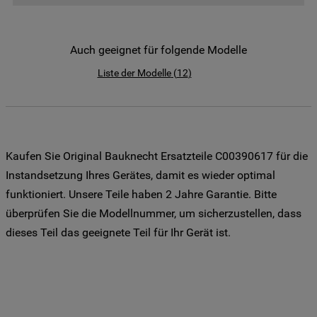
der Weitergabe Ihrer Daten an unsere
Drittanbieter für solche Zwecke zu. Wenn
Sie Ihre Präferenzen festlegen möchten,
Auch geeignet für folgende Modelle
klicken Sie auf die Schaltfläche "Cookie
Liste der Modelle
(
12
)
Einstellungen". Um unsere Cookie-Richtlinie
einzusehen klicken sie auf "Mehr
Informationen" . Wenn Sie auf "Nur
erforderliche Cookies" klicken, werden
lediglich unbedingt erforderliche Cookis
Kaufen Sie Original Bauknecht Ersatzteile C00390617 für die
gesetzt. Mehr Informationen
Instandsetzung Ihres Gerätes, damit es wieder optimal
https://www.bauknecht.de/seiten/nutzung-
funktioniert. Unsere Teile haben 2 Jahre Garantie. Bitte
von-cookies
überprüfen Sie die Modellnummer, um sicherzustellen, dass
dieses Teil das geeignete Teil für Ihr Gerät ist.