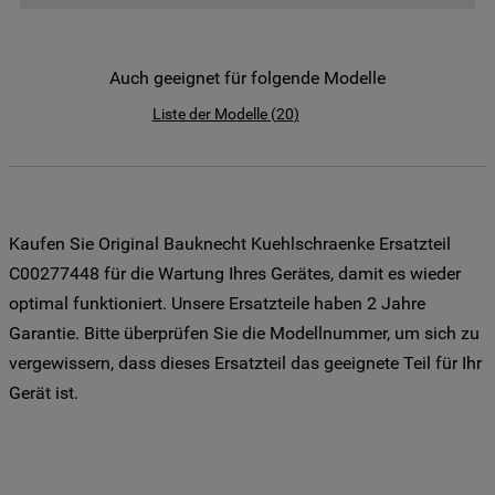
der Weitergabe Ihrer Daten an unsere
Drittanbieter für solche Zwecke zu. Wenn
Sie Ihre Präferenzen festlegen möchten,
Auch geeignet für folgende Modelle
klicken Sie auf die Schaltfläche "Cookie
Liste der Modelle
(
20
)
Einstellungen". Um unsere Cookie-Richtlinie
einzusehen klicken sie auf "Mehr
Informationen" . Wenn Sie auf "Nur
erforderliche Cookies" klicken, werden
lediglich unbedingt erforderliche Cookis
Kaufen Sie Original Bauknecht Kuehlschraenke Ersatzteil
gesetzt. Mehr Informationen
C00277448 für die Wartung Ihres Gerätes, damit es wieder
https://www.bauknecht.de/seiten/nutzung-
optimal funktioniert. Unsere Ersatzteile haben 2 Jahre
von-cookies
Garantie. Bitte überprüfen Sie die Modellnummer, um sich zu
vergewissern, dass dieses Ersatzteil das geeignete Teil für Ihr
Gerät ist.