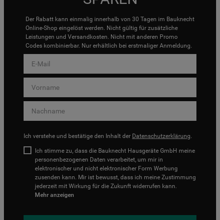
Der Rabatt kann einmalig innerhalb von 30 Tagen im Bauknecht
Online-Shop eingelöst werden. Nicht gültig für zusätzliche
Leistungen und Versandkosten. Nicht mit anderen Promo
Codes kombinierbar. Nur erhältlich bei erstmaliger Anmeldung.
Ich verstehe und bestätige den Inhalt der
Datenschutzerklärung
.
Ich stimme zu, dass die Bauknecht Hausgeräte GmbH meine
personenbezogenen Daten verarbeitet, um mir in
elektronischer und nicht elektronischer Form Werbung
zusenden kann. Mir ist bewusst, dass ich meine Zustimmung
jederzeit mit Wirkung für die Zukunft widerrufen kann.
Mehr anzeigen