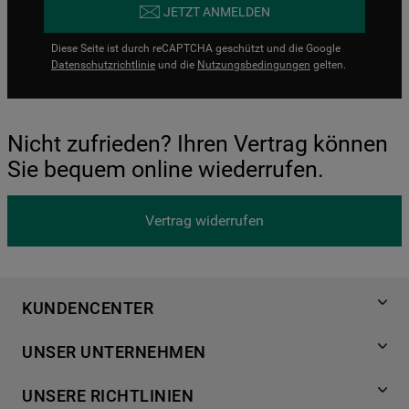
JETZT ANMELDEN
Diese Seite ist durch reCAPTCHA geschützt und die Google
Datenschutzrichtlinie
und die
Nutzungsbedingungen
gelten.
Nicht zufrieden? Ihren Vertrag können
Sie bequem online wiederrufen.
Vertrag widerrufen
KUNDENCENTER
Produktregistrierung
UNSER UNTERNEHMEN
Händlersuche
Über Bauknecht
Häufige Fragen
UNSERE RICHTLINIEN
Für Händler