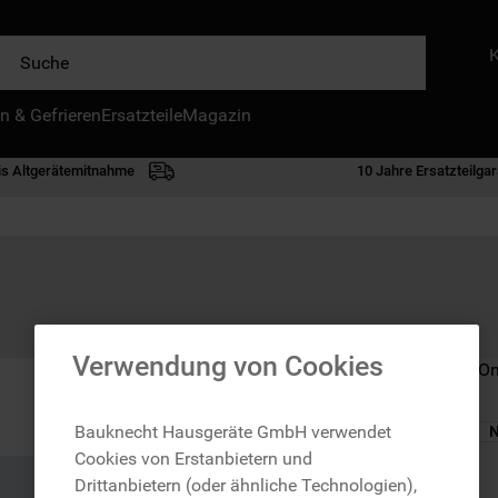
e
n & Gefrieren
IE HÄUFIGSTEN SUCHANFRAGEN
Ersatzteile
Magazin
waschmaschine
is Altgerätemitnahme
10 Jahre Ersatzteilgar
geschirrspülern
kühlgefrierkombination
bko
trockner
kühlschrank
Verwendung von Cookies
Nicht im Bauknecht On
gefrierschrank
mikrowelle
Bauknecht Hausgeräte GmbH verwendet
N
Cookies von Erstanbietern und
toplader
zzgl. Versand
Drittanbietern (oder ähnliche Technologien),
0
.
gefriertruhe