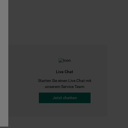
Live Chat
Starten Sie einen Live Chat mit
a
unserem Service Team
Jetzt chatten