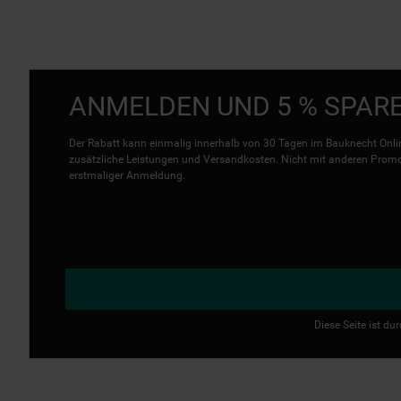
ANMELDEN UND 5 % SPAR
Der Rabatt kann einmalig innerhalb von 30 Tagen im Bauknecht Onlin
zusätzliche Leistungen und Versandkosten. Nicht mit anderen Promo 
erstmaliger Anmeldung.
Diese Seite ist d