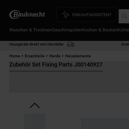
Such
EINKAUFSASSISTENT
Waschen & Trocknen
Geschirrspülen
Kochen & Backen
Kühle
D
1
.
Hausgeräte direkt vom Hersteller
Grat
2
.
Home
Ersatzteile
Herde
Heizelemente
3
.
Zubehör Set Fixing Parts J00140927
4
.
5
.
6
.
7
.
8
.
9
.
1