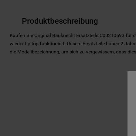
Produktbeschreibung
Kaufen Sie Original Bauknecht Ersatzteile C00210593 für d
wieder tip-top funktioniert. Unsere Ersatzteile haben 2 Jahre
die Modellbezeichnung, um sich zu vergewissern, dass dieses