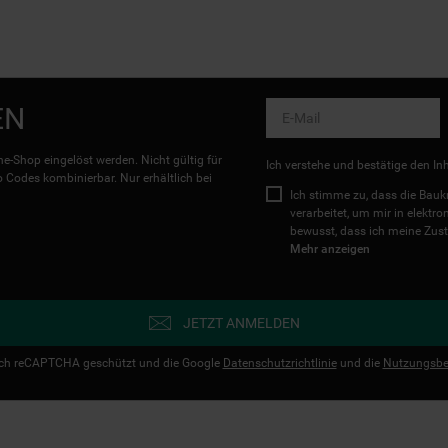
EN
e-Shop eingelöst werden. Nicht gültig für
Ich verstehe und bestätige den In
Codes kombinierbar. Nur erhältlich bei
Ich stimme zu, dass die Ba
verarbeitet, um mir in elektr
bewusst, dass ich meine Zust
Mehr anzeigen
JETZT ANMELDEN
urch reCAPTCHA geschützt und die Google
Datenschutzrichtlinie
und die
Nutzungsbe