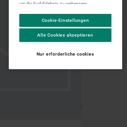
um Ihr Surf-Erlebnis zu verbessern
(unbedingt erforderliche Cookies), um unser
Publikum zu messen (Leistungs-Cookies),
Cookie-Einstellungen
um die redaktionellen Inhalte der Website
basierend auf Ihrer Nutzung der Website zu
Alle Cookies akzeptieren
personalisieren, die Funktionalität der
Website zu verbessern und Ihnen
spezifische Funktionen anzubieten
Nur erforderliche cookies
(Funktionelle-Cookies) und für
personalisierte und nicht personalisierte
Werbung basierend auf Ihren
Gewohnheiten, Interaktionen mit unseren
Websites, Werbeanzeigen und Interessen
(einschließlich über Drittanbieter und auf
anderen Websites oder sozialen
Plattformen, beispielsweise Google LLC –
weitere Informationen zu den
Datenschutzbestimmungen von Google
finden Sie hier: