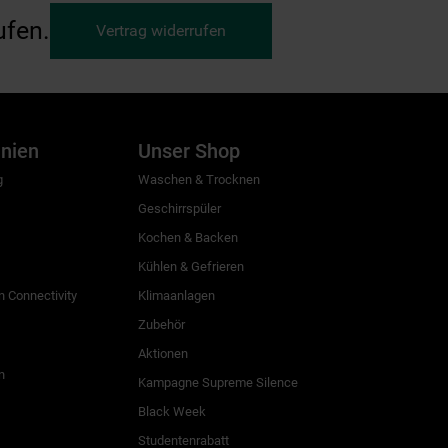
ufen.
Vertrag widerrufen
inien
Unser Shop
g
Waschen & Trocknen
Geschirrspüler
Kochen & Backen
Kühlen & Gefrieren
 Connectivity
Klimaanlagen
Zubehör
Aktionen
n
Kampagne Supreme Silence
Black Week
Studentenrabatt