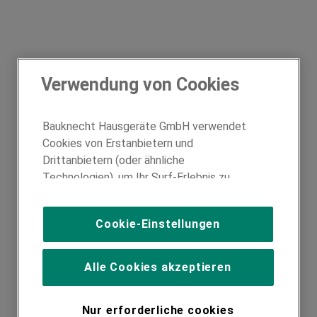
Verwendung von Cookies
Bauknecht Hausgeräte GmbH verwendet
Cookies von Erstanbietern und
Drittanbietern (oder ähnliche
Technologien), um Ihr Surf-Erlebnis zu
verbessern (unbedingt erforderliche
Cookies), um unser Publikum zu messen
Cookie-Einstellungen
(Leistungs-Cookies), um die redaktionellen
Inhalte der Website basierend auf Ihrer
Nutzung der Website zu personalisieren,
Alle Cookies akzeptieren
die Funktionalität der Website zu
verbessern und Ihnen spezifische
Nur erforderliche cookies
Funktionen anzubieten (Funktionelle-