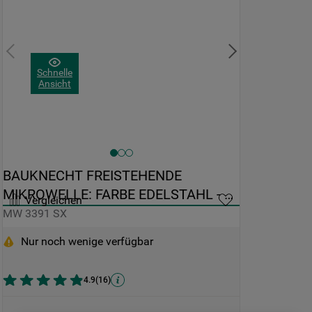
Schnelle
Ansicht
BAUKNECHT FREISTEHENDE 
MIKROWELLE: FARBE EDELSTAHL - 
Vergleichen
MW 3391 SX
MW 3391 SX
Nur noch wenige verfügbar
4.9
(
16
)