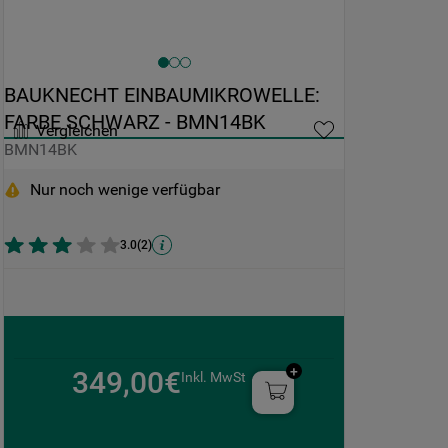
BAUKNECHT EINBAUMIKROWELLE: 
FARBE SCHWARZ - BMN14BK
Vergleichen
BMN14BK
Nur noch wenige verfügbar
3.0
(
2
)
349,00€
Inkl. MwSt