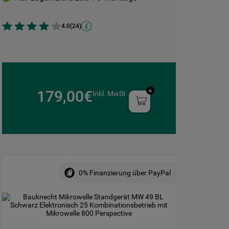
4.0
(
24
)
179,00€
Inkl. MwSt
0% Finanzierung über PayPal