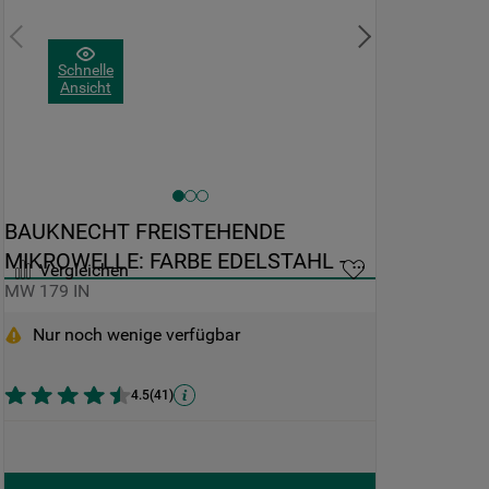
Schnelle
Ansicht
BAUKNECHT FREISTEHENDE 
MIKROWELLE: FARBE EDELSTAHL - 
Vergleichen
MW 179 IN
MW 179 IN
Nur noch wenige verfügbar
4.5
(
41
)