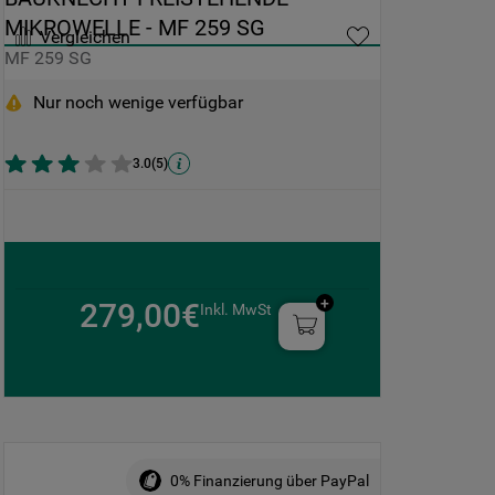
MIKROWELLE - MF 259 SG
Vergleichen
MF 259 SG
Nur noch wenige verfügbar
3.0
(
5
)
279,00€
Inkl. MwSt
0% Finanzierung über PayPal