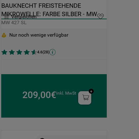
BAUKNECHT FREISTEHENDE 
MIKROWELLE: FARBE SILBER - MW 
Vergleichen
427 SL
MW 427 SL
Nur noch wenige verfügbar
4.6
(
28
)
209,00€
Inkl. MwSt