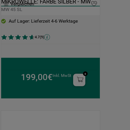
MIKROWELLE: FARBE SILBER - MW 
Vergleichen
45 SL
MW 45 SL
Auf Lager: Lieferzeit 4-6 Werktage
4.7
(
9
)
199,00€
Inkl. MwSt