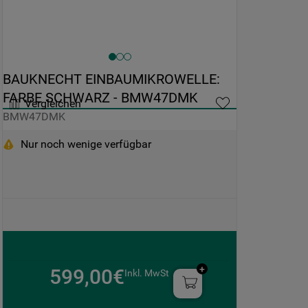
BAUKNECHT EINBAUMIKROWELLE: 
FARBE SCHWARZ - BMW47DMK
Vergleichen
BMW47DMK
Nur noch wenige verfügbar
599,00€
Inkl. MwSt