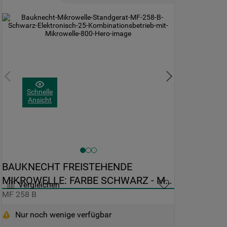
Schnelle
Ansicht
BAUKNECHT FREISTEHENDE 
MIKROWELLE: FARBE SCHWARZ - MF 
Vergleichen
258 B
MF 258 B
Nur noch wenige verfügbar