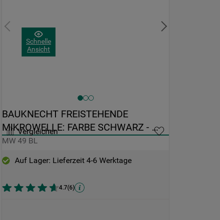
Schnelle
Ansicht
BAUKNECHT FREISTEHENDE 
MIKROWELLE: FARBE SCHWARZ - 
Vergleichen
MW 49 BL
MW 49 BL
Auf Lager: Lieferzeit 4-6 Werktage
4.7
(
6
)