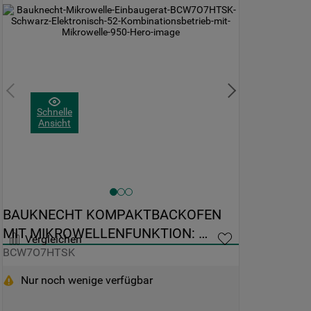
Schnelle
Ansicht
BAUKNECHT KOMPAKTBACKOFEN 
MIT MIKROWELLENFUNKTION: 
Vergleichen
FARBE SCHWARZ - BCW7O7HTSK
BCW7O7HTSK
Nur noch wenige verfügbar