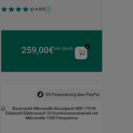
4.3
(
7
)
259,00€
Inkl. MwSt
0% Finanzierung über PayPal