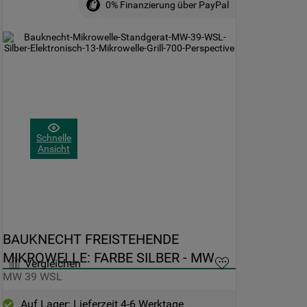
0% Finanzierung über PayPal
Schnelle
Ansicht
BAUKNECHT FREISTEHENDE 
MIKROWELLE: FARBE SILBER - MW 
Vergleichen
39 WSL
MW 39 WSL
Auf Lager: Lieferzeit 4-6 Werktage