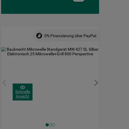
einzusehen klicken sie auf "Mehr
Informationen" . Wenn Sie auf "Nur
erforderliche Cookies" klicken, werden
lediglich unbedingt erforderliche Cookis
gesetzt. Mehr Informationen
https://www.bauknecht.de/seiten/nutzung-
0% Finanzierung über PayPal
von-cookies
Schnelle
Ansicht