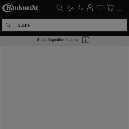
Suche
Gratis Altgerätemitnahme
DIE HÄUFIGSTEN SUCHANFRAGEN
1
.
waschmaschine
2
.
geschirrspülern
3
.
kühlgefrierkombination
4
.
bko
5
.
trockner
6
.
kühlschrank
7
.
gefrierschrank
8
.
mikrowelle