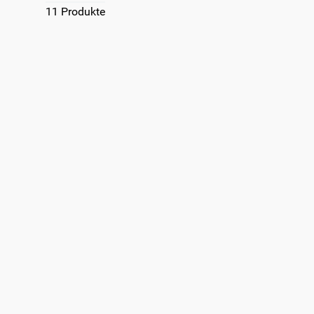
9
.
toplader
11
Produkte
10
.
gefriertruhe