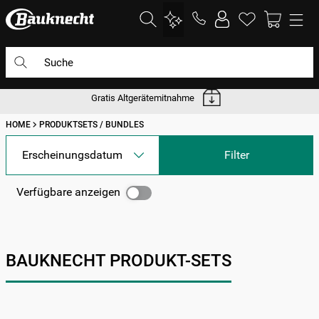
Suche
Gratis Altgerätemitnahme
DIE HÄUFIGSTEN SUCHANFRAGEN
HOME
PRODUKTSETS / BUNDLES
1
.
waschmaschine
2
.
geschirrspülern
Erscheinungsdatum
Filter
3
.
kühlgefrierkombination
Verfügbare anzeigen
4
.
bko
5
.
trockner
6
.
kühlschrank
BAUKNECHT PRODUKT-SETS
7
.
gefrierschrank
8
.
mikrowelle