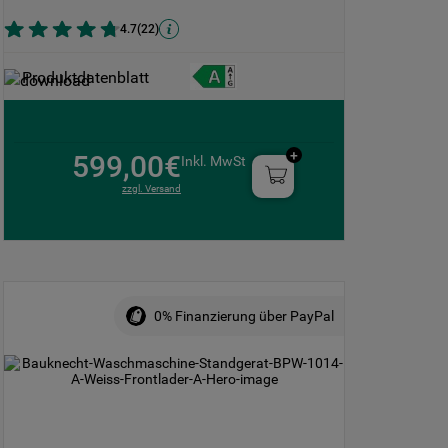
4.7
(
22
)
Produktdatenblatt
599,00€
Inkl. MwSt
zzgl. Versand
0% Finanzierung über PayPal