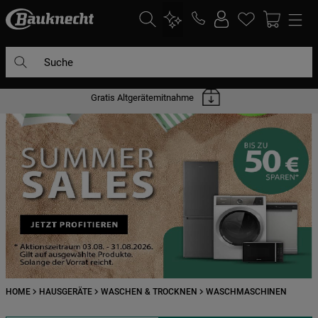
Suche
Gratis Altgerätemitnahme
DIE HÄUFIGSTEN SUCHANFRAGEN
1
.
waschmaschine
2
.
geschirrspülern
3
.
kühlgefrierkombination
4
.
bko
5
.
trockner
6
.
kühlschrank
7
.
mikrowelle
HOME
HAUSGERÄTE
WASCHEN & TROCKNEN
WASCHMASCHINEN
8
.
toplader