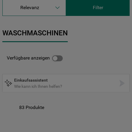
9
.
gefriertruhe
Relevanz
Filter
10
.
kühl-gefrierkombination freistehend
WASCHMASCHINEN
Verfügbare anzeigen
Einkaufsassistent
Wie kann ich Ihnen helfen?
83
Produkte