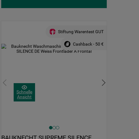
erforderliche Cookies" klicken, werden
lediglich unbedingt erforderliche Cookis
gesetzt. Mehr Informationen
https://www.bauknecht.de/seiten/nutzung-
von-cookies
Stiftung Warentest GUT
Cashback - 50 €
Schnelle
Ansicht
BAUKNECHT SUPREME SILENCE 