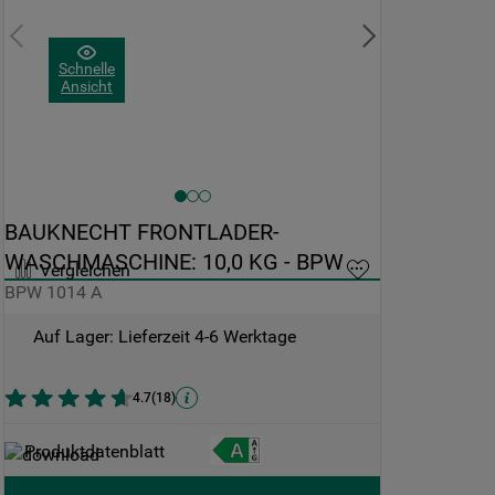
Schnelle
Ansicht
BAUKNECHT FRONTLADER-
WASCHMASCHINE: 10,0 KG - BPW 
Vergleichen
1014 A
BPW 1014 A
Auf Lager: Lieferzeit 4-6 Werktage
4.7
(
18
)
Produktdatenblatt