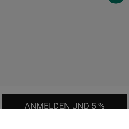
ANMELDEN UND 5 %
SPAREN
Der Rabatt kann einmalig innerhalb von 30 Tagen im Bauknecht