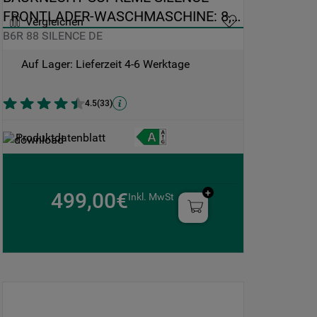
FRONTLADER-WASCHMASCHINE: 8,0 
Vergleichen
KG - B6R 88 SILENCE DE
B6R 88 SILENCE DE
Auf Lager: Lieferzeit 4-6 Werktage
4.5
(
33
)
Produktdatenblatt
499,00€
Inkl. MwSt