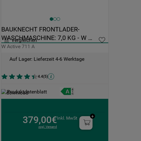
BAUKNECHT FRONTLADER-
WASCHMASCHINE: 7,0 KG - W 
Vergleichen
ACTIVE 711 A
W Active 711 A
Auf Lager: Lieferzeit 4-6 Werktage
4.4
(
5
)
Produktdatenblatt
379,00€
Inkl. MwSt
zzgl. Versand