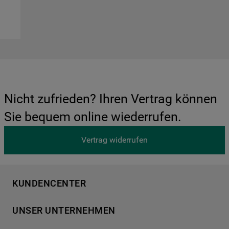
Nicht zufrieden? Ihren Vertrag können
Sie bequem online wiederrufen.
Vertrag widerrufen
KUNDENCENTER
Produktregistrierung
UNSER UNTERNEHMEN
Händlersuche
Über Bauknecht
Häufige Fragen