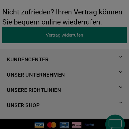
Nicht zufrieden? Ihren Vertrag können
Sie bequem online wiederrufen.
Vertrag widerrufen
KUNDENCENTER
Produktregistrierung
UNSER UNTERNEHMEN
Händlersuche
Über Bauknecht
Häufige Fragen
UNSERE RICHTLINIEN
Für Händler
Kundendienst
Datenschutzerklärung
Karriere
Kontakt
UNSER SHOP
Cookies
Presse
Bedienungsanleitungen
Impressum
Waschen & Trocknen
Ersatzteile
AGB
Geschirrspüler
Garantien