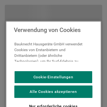
Verwendung von Cookies
Bauknecht Hausgeräte GmbH verwendet
Cookies von Erstanbietern und
Drittanbietern (oder ähnliche
Technologien), um Ihr Surf-Erlebnis zu
verbessern (unbedingt erforderliche
Cookies), um unser Publikum zu messen
Cookie-Einstellungen
(Leistungs-Cookies), um die redaktionellen
Inhalte der Website basierend auf Ihrer
Nutzung der Website zu personalisieren,
Alle Cookies akzeptieren
die Funktionalität der Website zu
verbessern und Ihnen spezifische
Nur erforderliche cookies