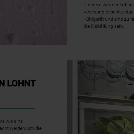
Zustrom warmer Luft in
Informationen" . Wenn Sie auf "Nur
Vereisung beschleunige
erforderliche Cookies" klicken, werden
Kühlgerät und eine
zu n
lediglich unbedingt erforderliche Cookis
die Eisbildung sein.
gesetzt. Mehr Informationen
https://www.bauknecht.de/seiten/nutzung-
von-cookies
N LOHNT
s wie eine
acht werden, um die