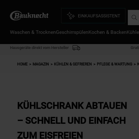
Such
EINKAUFSASSISTENT
D
Waschen & Trocknen
Geschirrspülen
Kochen & Backen
Kühle
1
.
2
.
Hausgeräte direkt vom Hersteller
Grat
3
.
HOME
MAGAZIN
KÜHLEN & GEFRIEREN
PFLEGE & WARTUNG
4
.
5
.
6
.
7
.
KÜHLSCHRANK ABTAUEN
8
.
– SCHNELL UND EINFACH
9
.
ZUM EISFREIEN
1