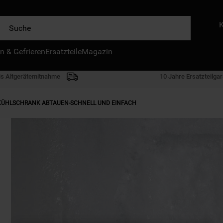
e
IE HÄUFIGSTEN SUCHANFRAGEN
n & Gefrieren
Ersatzteile
Magazin
waschmaschine
geschirrspülern
is Altgerätemitnahme
10 Jahre Ersatzteilgar
kühlgefrierkombination
KÜHLSCHRANK ABTAUEN-SCHNELL UND EINFACH
bko
trockner
kühlschrank
gefrierschrank
mikrowelle
toplader
0
.
gefriertruhe