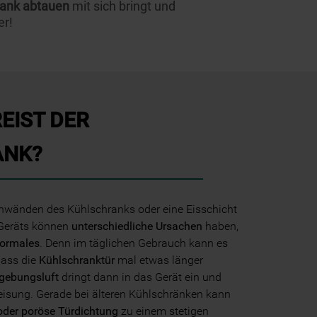
rank abtauen
mit sich bringt und
er!
EIST DER
ANK?
tenwänden des Kühlschranks oder eine Eisschicht
 Geräts können
unterschiedliche Ursachen
haben,
Normales
. Denn im täglichen Gebrauch kann es
ass die
Kühlschranktür
mal etwas länger
ebungsluft
dringt dann in das Gerät ein und
ereisung. Gerade bei älteren Kühlschränken kann
oder poröse Türdichtung
zu einem stetigen