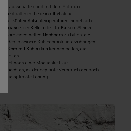
hrank ausschalten und mit dem Abtauen
arin enthaltenen
Lebensmittel sicher
n.
Bei kühlen Außentemperaturen
eignet sich
ie
Terrasse
, der
Keller
oder der
Balkon
. Steigen
s ratsam einen netten
Nachbarn
zu bitten, die
 Stunden in seinem Kühlschrank unterzubringen.
 ein
Korb mit Kühlakkus
können helfen, die
 zu halten.
t erst nach einer Möglichkeit zur
n möchten, ist der geplante Verbrauch der noch
el die optimale Lösung.