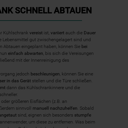
NK SCHNELL ABTAUEN
hr Kühlschrank
vereist
ist,
variiert
auch die
Dauer
e Lebensmittel gut zwischengelagert sind und
um Abtauen eingeplant haben, können Sie
bei
nun
einfach abwarten
, bis sich die Vereisungen
ießend mit der Innenreinigung des
vorgang jedoch
beschleunigen
, können Sie eine
er in das Gerät
stellen und die Türe schließen.
rmt
dann das Kühlschrankinnere und die
chneller.
 oder größeren Eisflächen (z.B. an
außerdem sinnvoll
manuell nachzuhelfen
. Sobald
angetaut
sind, eignen sich besonders
stumpfe
Pfannenwender, um diese zu entfernen. Was beim