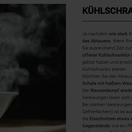
KÜHLSCHRA
Je nachdem
wie stark
I
des Abtauens
. Wenn Ihr
Sie ausreichend Zeit z
offener Kühlschranktür
gelöst haben und anschl
Kühlschranks starten.
Möchten Sie den Abtau
Schale mit heißem Wass
Der
Wasserdampf erwä
Vereisungen lösen sich s
Bei starken Vereisungen
Gefrierfächern) ist es 
die
Eisschichten etwas 
Gegenstände
, wie ein 