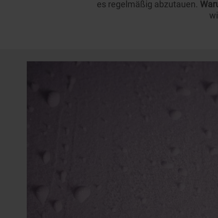
es regelmäßig abzutauen.
War
w