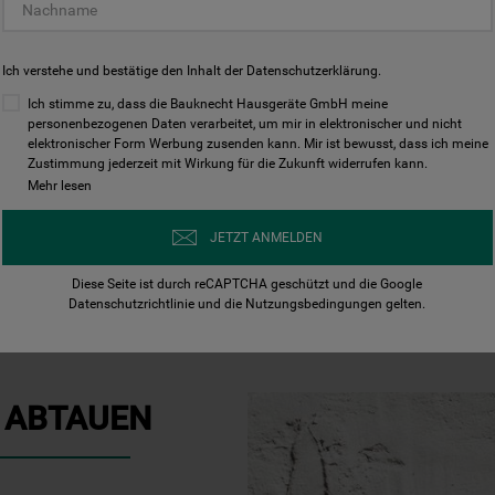
Bevor Sie Ihren Kühlsc
beginnen, müssen die d
Ich verstehe und bestätige den Inhalt der
Datenschutzerklärung
.
zwischengelagert
werde
hierfür beispielsweise d
Ich stimme zu, dass die Bauknecht Hausgeräte GmbH meine
personenbezogenen Daten verarbeitet, um mir in elektronischer und nicht
die Temperaturen, ist e
elektronischer Form Werbung zusenden kann. Mir ist bewusst, dass ich meine
Lebensmittel für einige
Zustimmung jederzeit mit Wirkung für die Zukunft widerrufen kann.
Auch eine
Kühlbox
oder
Mehr lesen
Waren einige Zeit frisch
Wenn Sie jedoch gar nich
JETZT ANMELDEN
Zwischenlagerung suche
Diese Seite ist durch reCAPTCHA geschützt und die Google
vorhandenen Lebensmitt
Datenschutzrichtlinie
und die
Nutzungsbedingungen
gelten.
 ABTAUEN