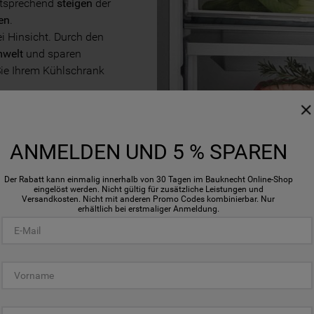
Entsprechend
steigen
der
en
.
lei Hinsicht. Durch den
welt
und sparen
Sie Ihrem Kühlschrank
ANMELDEN UND 5 % SPAREN
Der Rabatt kann einmalig innerhalb von 30 Tagen im Bauknecht Online-Shop
eingelöst werden. Nicht gültig für zusätzliche Leistungen und
Versandkosten. Nicht mit anderen Promo Codes kombinierbar. Nur
VOR DEM K
erhältlich bei erstmaliger Anmeldung.
LEBENSMITT
ZWISCHENL