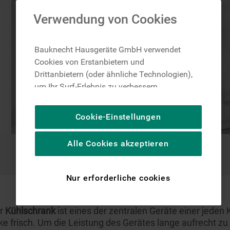
Verwendung von Cookies
Bauknecht Hausgeräte GmbH verwendet
Cookies von Erstanbietern und
Drittanbietern (oder ähnliche Technologien),
um Ihr Surf-Erlebnis zu verbessern
(unbedingt erforderliche Cookies), um unser
Publikum zu messen (Leistungs-Cookies),
Cookie-Einstellungen
um die redaktionellen Inhalte der Website
basierend auf Ihrer Nutzung der Website zu
Alle Cookies akzeptieren
personalisieren, die Funktionalität der
Website zu verbessern und Ihnen
spezifische Funktionen anzubieten
Nur erforderliche cookies
(Funktionelle-Cookies) und für
personalisierte und nicht personalisierte
Werbung basierend auf Ihren
er
Kühlschrank
ist eines der zentralen Geräte einer jeden 
Gewohnheiten, Interaktionen mit unseren
e frisch. Um die Leistung des Gerätes lange aufrecht zu e