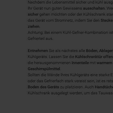
Nachdem die Lebensmittel sicher und kühl ausge
Ihr Gerät nun guten Gewissens
ausschalten
. We
sicher
gehen möchten oder der Kühlschrank stark 
das Gerät vom Stromnetz, indem Sie den
Stecke
ziehen
.
Achtung: Bei einem Kühl-Gefrier-Kombination is
Gefrierteil aus.
Entnehmen
Sie als nächstes alle
Böden, Ablage
Kühlgeräts. Lassen Sie die
Kühlschranktür offen
die herausgenommenen
Innenteile
mit
warmem 
Geschirrspülmittel
.
Sollten die Wände Ihres Kühlgeräts eine starke 
oder das Gefrierfach stark vereist sein, ist es r
Boden des Geräts
zu platzieren. Auch
Handtüch
Kühlschrank ausgelegt werden, um das Tauwas