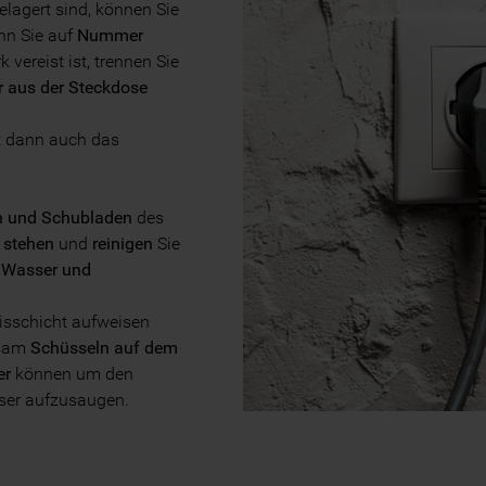
lagert sind, können Sie
nn Sie auf
Nummer
vereist ist, trennen Sie
r aus der Steckdose
t dann auch das
n und Schubladen
des
 stehen
und
reinigen
Sie
Wasser und
Eisschicht aufweisen
atsam
Schüsseln auf dem
er
können um den
ser aufzusaugen.