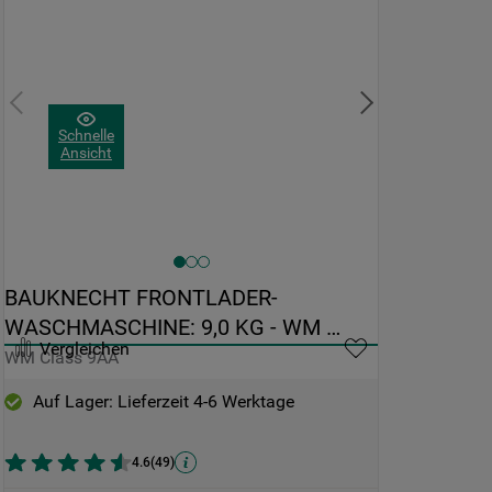
Schnelle
Ansicht
BAUKNECHT FRONTLADER-
WASCHMASCHINE: 9,0 KG - WM 
Vergleichen
CLASS 9AA
WM Class 9AA
Auf Lager: Lieferzeit 4-6 Werktage
4.6
(
49
)