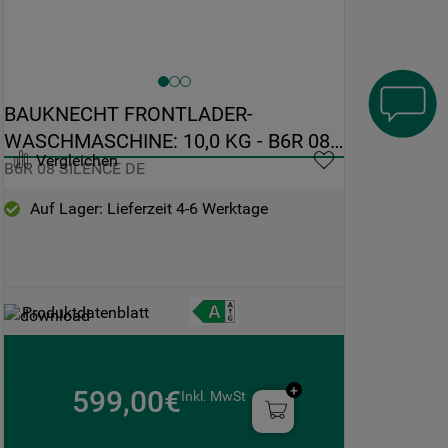
BAUKNECHT FRONTLADER-
WASCHMASCHINE: 10,0 KG - B6R 08 
Vergleichen
SILENCE DE
B6R 08 SILENCE DE
Auf Lager: Lieferzeit 4-6 Werktage
Produktdatenblatt
599,00€
Inkl. MwSt