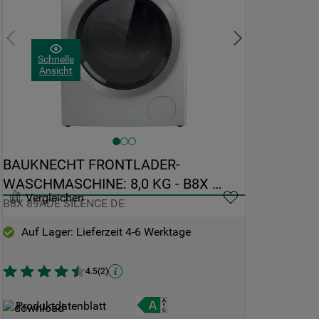
Schnelle
Ansicht
BAUKNECHT FRONTLADER-
WASCHMASCHINE: 8,0 KG - B8X 
Vergleichen
89ADE SILENCE DE
B8X 89ADE SILENCE DE
Auf Lager: Lieferzeit 4-6 Werktage
4.5
(
2
)
Produktdatenblatt