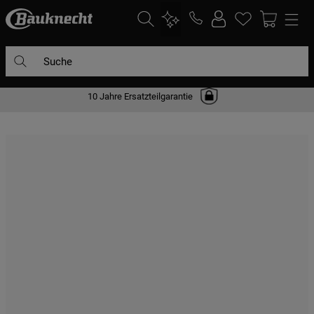
Suche
10 Jahre Ersatzteilgarantie
DIE HÄUFIGSTEN SUCHANFRAGEN
1
.
waschmaschine
2
.
geschirrspülern
3
.
kühlgefrierkombination
4
.
bko
5
.
trockner
6
.
kühlschrank
7
.
mikrowelle
8
.
toplader