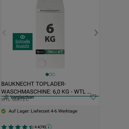
Schnelle
Ansicht
BAUKNECHT TOPLADER-
WASCHMASCHINE: 6,0 KG - WTL 
Vergleichen
56313 C
WTL 56313 C
Auf Lager: Lieferzeit 4-6 Werktage
4.4
(
78
)