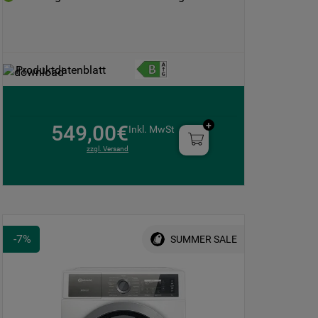
Produktdatenblatt
549,00€
Inkl. MwSt
zzgl. Versand
-
7
%
SUMMER SALE