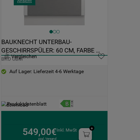
Ansicht
BAUKNECHT UNTERBAU-
GESCHIRRSPÜLER: 60 CM, FARBE 
Vergleichen
EDELSTAHL - BKO UBM
BKO UBM
Auf Lager: Lieferzeit 4-6 Werktage
Produktdatenblatt
549,00€
Inkl. MwSt
zzgl. Versand