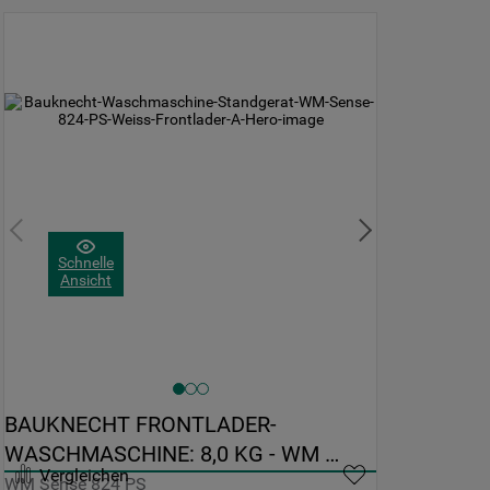
Schnelle
Ansicht
BAUKNECHT FRONTLADER-
WASCHMASCHINE: 8,0 KG - WM 
Vergleichen
SENSE 824 PS
WM Sense 824 PS