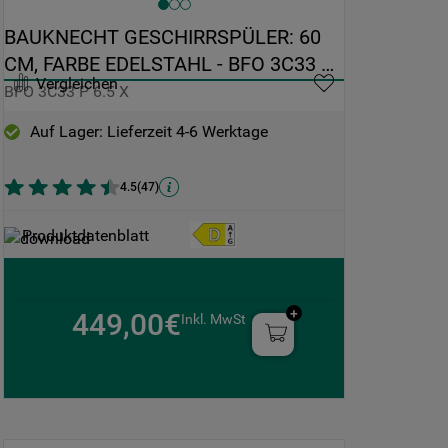
BAUKNECHT GESCHIRRSPÜLER: 60 
CM, FARBE EDELSTAHL - BFO 3C33 P 
Vergleichen
6.5 X
BFO 3C33 P 6.5 X
Auf Lager: Lieferzeit 4-6 Werktage
4.5
(
47
)
Produktdatenblatt
449,00€
Inkl. MwSt