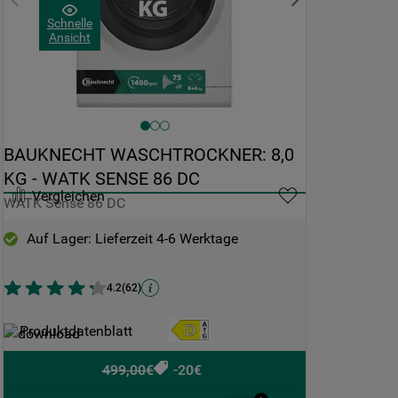
Schnelle
Ansicht
BAUKNECHT WASCHTROCKNER: 8,0 
KG - WATK SENSE 86 DC
Vergleichen
WATK Sense 86 DC
Auf Lager: Lieferzeit 4-6 Werktage
4.2
(
62
)
Produktdatenblatt
499,00€
-20€