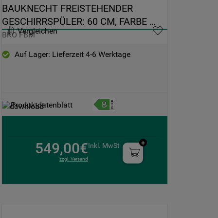
BAUKNECHT FREISTEHENDER 
GESCHIRRSPÜLER: 60 CM, FARBE 
Vergleichen
EDELSTAHL - BKO FBM
BKO FBM
Auf Lager: Lieferzeit 4-6 Werktage
Produktdatenblatt
549,00€
Inkl. MwSt
zzgl. Versand