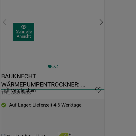
Schnelle
Ansicht
BAUKNECHT 
WÄRMEPUMPENTROCKNER: 
Vergleichen
FREISTEHEND, 8,0 KG - TKL 85C WBS
TKL 85C WBS
Auf Lager: Lieferzeit 4-6 Werktage