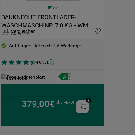
BAUKNECHT FRONTLADER-
WASCHMASCHINE: 7,0 KG - WM 
Vergleichen
CLASS 7A
WM Class 7A
Auf Lager: Lieferzeit 4-6 Werktage
4.6
(
97
)
Produktdatenblatt
379,00€
Inkl. MwSt