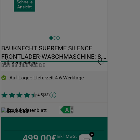
Schnelle
Ansicht
BAUKNECHT SUPREME SILENCE 
FRONTLADER-WASCHMASCHINE: 8,0 
Vergleichen
KG - B6R 88 SILENCE DE
B6R 88 SILENCE DE
Auf Lager: Lieferzeit 4-6 Werktage
4.5
(
33
)
Produktdatenblatt
499,00€
Inkl. MwSt