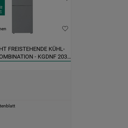
le
t
hen
T FREISTEHENDE KÜHL-
OMBINATION - KGDNF 203 
tenblatt