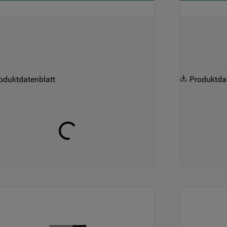
M IN
IN
oduktdatenblatt
Produktda