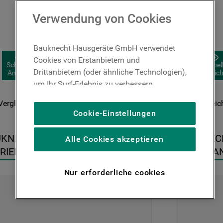
Verwendung von Cookies
Bauknecht Hausgeräte GmbH verwendet
Cookies von Erstanbietern und
Schnelle
Schnel
Drittanbietern (oder ähnliche Technologien),
Ansicht
Ansich
um Ihr Surf-Erlebnis zu verbessern
(unbedingt erforderliche Cookies), um unser
Vergleichen
Vergleic
Publikum zu messen (Leistungs-Cookies),
Cookie-Einstellungen
um die redaktionellen Inhalte der Website
basierend auf Ihrer Nutzung der Website zu
KNECHT FREISTEHENDE KÜHL-
BAUKNECHT
Alle Cookies akzeptieren
personalisieren, die Funktionalität der
RIERKOMBINATION - KGDNF 
AMERIKAN
Website zu verbessern und Ihnen
LC IN
FARBE EDE
spezifische Funktionen anzubieten
Nur erforderliche cookies
(Funktionelle-Cookies) und für
personalisierte und nicht personalisierte
Werbung basierend auf Ihren
Gewohnheiten, Interaktionen mit unseren