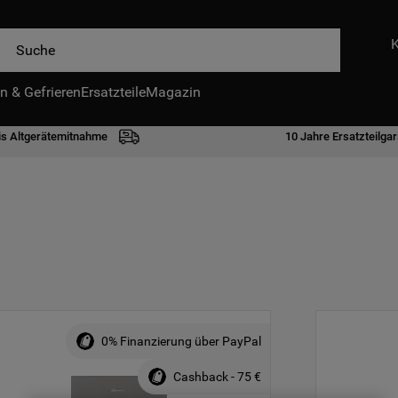
e
n & Gefrieren
Ersatzteile
Magazin
is Altgerätemitnahme
10 Jahre Ersatzteilgar
0% Finanzierung über PayPal
Cashback - 75 €