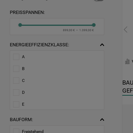
PREISSPANNEN:
899,00 €
–
1.099,00 €
ENERGIEEFFIZIENZKLASSE:
A
B
C
BAU
GEF
D
83X
E
BAUFORM:
Freistehend