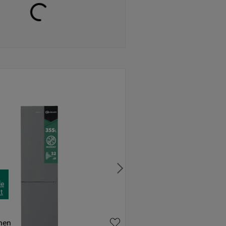
le
t
hen