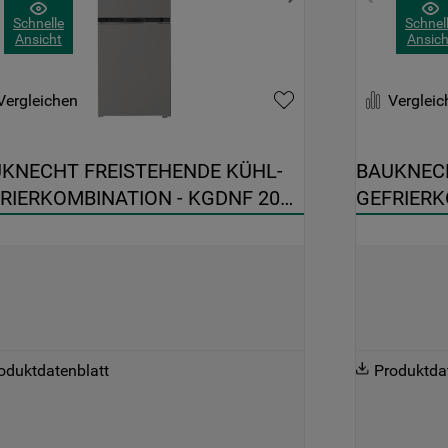
Informationen" . Wenn Sie auf "Nur
Schnelle
Schnel
Ansicht
Ansich
erforderliche Cookies" klicken, werden
lediglich unbedingt erforderliche Cookis
gesetzt. Mehr Informationen
Vergleichen
Vergleic
https://www.bauknecht.de/seiten/nutzung-
von-cookies
KNECHT FREISTEHENDE KÜHL-
BAUKNECH
RIERKOMBINATION - KGDNF 20C 
GEFRIERK
C
oduktdatenblatt
Produktda