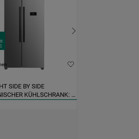
le
t
hen
 SIDE BY SIDE 
ISCHER KÜHLSCHRANK: 
LSTAHL - SBS C90 IN