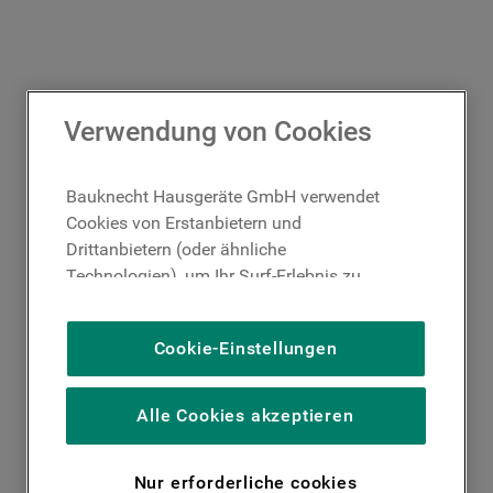
Verwendung von Cookies
Bauknecht Hausgeräte GmbH verwendet
Cookies von Erstanbietern und
Drittanbietern (oder ähnliche
Technologien), um Ihr Surf-Erlebnis zu
verbessern (unbedingt erforderliche
Cookies), um unser Publikum zu messen
Cookie-Einstellungen
(Leistungs-Cookies), um die redaktionellen
Inhalte der Website basierend auf Ihrer
Nutzung der Website zu personalisieren,
Alle Cookies akzeptieren
die Funktionalität der Website zu
verbessern und Ihnen spezifische
Nur erforderliche cookies
Funktionen anzubieten (Funktionelle-