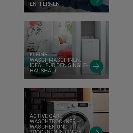
ENTFERNEN
KLEINE
WASCHMASCHINEN:
IDEAL FÜR DEN SINGLE-
HAUSHALT
ACTIVE CARE
WASCHTROCKNER –
WASCHEN UND
TROCKNEN IN EINEM