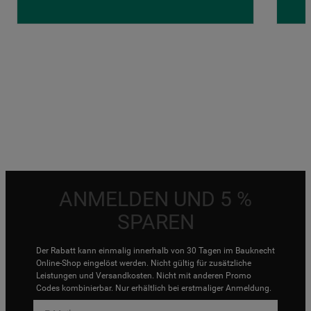
ANMELDEN UND 5 %
SPAREN
Der Rabatt kann einmalig innerhalb von 30 Tagen im Bauknecht
Online-Shop eingelöst werden. Nicht gültig für zusätzliche
Leistungen und Versandkosten. Nicht mit anderen Promo
Codes kombinierbar. Nur erhältlich bei erstmaliger Anmeldung.