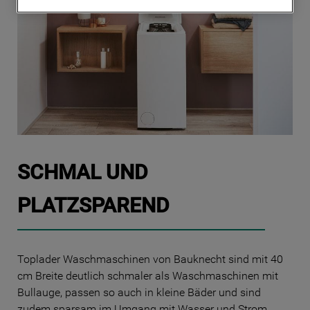
Cookies) und für personalisierte und nicht
personalisierte Werbung basierend auf
Ihren Gewohnheiten, Interaktionen mit
unseren Websites, Werbeanzeigen und
Interessen (einschließlich über Drittanbieter
und auf anderen Websites oder sozialen
Plattformen, beispielsweise Google LLC –
weitere Informationen zu den
Datenschutzbestimmungen von Google
finden Sie hier:
SCHMAL UND
https://business.safety.google/privacy/
(Profiling- und Marketing-Cookies).
PLATZSPAREND
Indem Sie auf die Schaltfläche "Alle
Cookies akzeptieren" klicken, stimmen Sie
der Verwendung all unserer Cookies und
Toplader Waschmaschinen von Bauknecht sind mit 40
der Weitergabe Ihrer Daten an unsere
cm Breite deutlich schmaler als Waschmaschinen mit
Drittanbieter für solche Zwecke zu. Wenn
Bullauge, passen so auch in kleine Bäder und sind
Sie Ihre Präferenzen festlegen möchten,
zudem sparsam im Umgang mit Wasser und Strom.