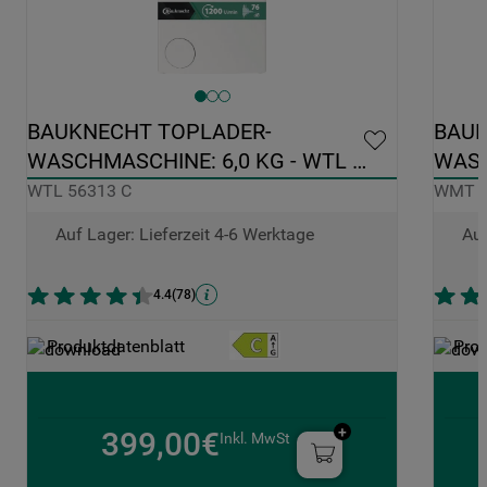
BAUKNECHT TOPLADER-
BAUK
WASCHMASCHINE: 6,0 KG - WTL 
WASC
56313 C
PRO 
WTL 56313 C
WMT P
Auf Lager: Lieferzeit 4-6 Werktage
Auf
4.4
(
78
)
Produktdatenblatt
Prod
399,00€
Inkl. MwSt