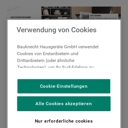
Verwendung von Cookies
Bauknecht Hausgeräte GmbH verwendet
Cookies von Erstanbietern und
Drittanbietern (oder ähnliche
Technologien), um Ihr Surf-Erlebnis zu
verbessern (unbedingt erforderliche
Cookies), um unser Publikum zu messen
Cookie-Einstellungen
(Leistungs-Cookies), um die redaktionellen
Inhalte der Website basierend auf Ihrer
Nutzung der Website zu personalisieren,
Alle Cookies akzeptieren
die Funktionalität der Website zu
verbessern und Ihnen spezifische
Nur erforderliche cookies
Funktionen anzubieten (Funktionelle-