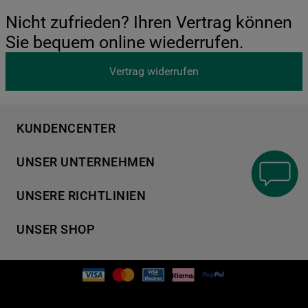
Nicht zufrieden? Ihren Vertrag können
Sie bequem online wiederrufen.
Vertrag widerrufen
KUNDENCENTER
Produktregistrierung
UNSER UNTERNEHMEN
Händlersuche
Über Bauknecht
Häufige Fragen
UNSERE RICHTLINIEN
Für Händler
Kundendienst
Datenschutzerklärung
Karriere
Kontakt
UNSER SHOP
Cookies
Presse
Bedienungsanleitungen
Impressum
Waschen & Trocknen
Ersatzteile
AGB
Geschirrspüler
Garantien
Verhaltenskodex
Kochen & Backen