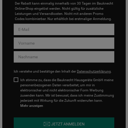
Der Rabatt kann einmalig innerhalb von 30 Tagen im Bauknecht
Online-Shop eingelöst werden. Nicht gültig für zusätzliche
Leistungen und Versandkosten. Nicht mit anderen Promo
Codes kombinierbar. Nur erhältlich bei erstmaliger Anmeldung.
Ich verstehe und bestätige den Inhalt der
Datenschutzerklärung
.
Ich stimme zu, dass die Bauknecht Hausgeräte GmbH meine
personenbezogenen Daten verarbeitet, um mir in
elektronischer und nicht elektronischer Form Werbung
zusenden kann. Mir ist bewusst, dass ich meine Zustimmung
jederzeit mit Wirkung für die Zukunft widerrufen kann.
Mehr anzeigen
JETZT ANMELDEN