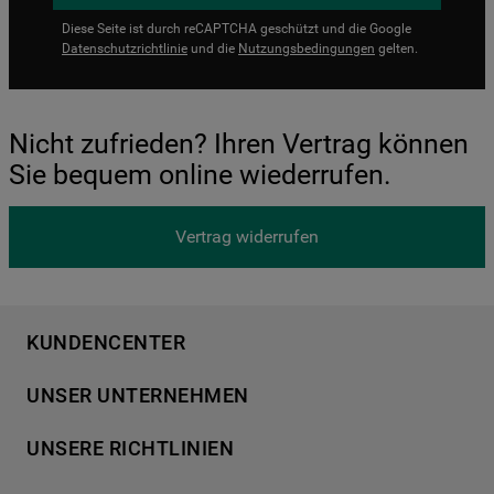
Diese Seite ist durch reCAPTCHA geschützt und die Google
Datenschutzrichtlinie
und die
Nutzungsbedingungen
gelten.
Nicht zufrieden? Ihren Vertrag können
Sie bequem online wiederrufen.
Vertrag widerrufen
KUNDENCENTER
Produktregistrierung
UNSER UNTERNEHMEN
Händlersuche
Über Bauknecht
Häufige Fragen
UNSERE RICHTLINIEN
Für Händler
Kundendienst
Datenschutzerklärung
Karriere