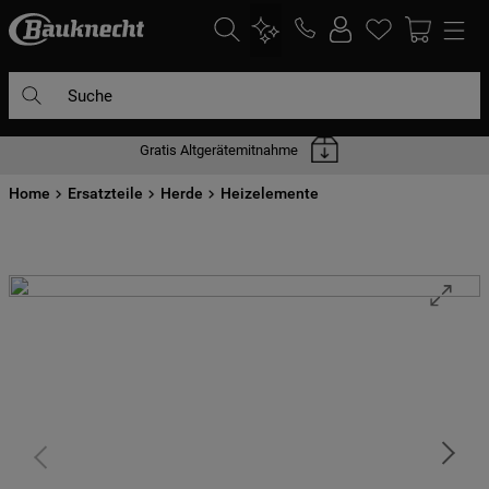
Suche
Gratis Altgerätemitnahme
DIE HÄUFIGSTEN SUCHANFRAGEN
Home
1
Ersatzteile
.
waschmaschine
Herde
Heizelemente
2
.
geschirrspülern
3
.
kühlgefrierkombination
4
.
bko
5
.
trockner
6
.
kühlschrank
7
.
gefrierschrank
8
.
mikrowelle