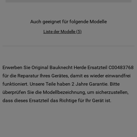
der Weitergabe Ihrer Daten an unsere
Drittanbieter für solche Zwecke zu. Wenn
Sie Ihre Präferenzen festlegen möchten,
Auch geeignet für folgende Modelle
klicken Sie auf die Schaltfläche "Cookie
Liste der Modelle
(
5
)
Einstellungen". Um unsere Cookie-Richtlinie
einzusehen klicken sie auf "Mehr
Informationen" . Wenn Sie auf "Nur
erforderliche Cookies" klicken, werden
lediglich unbedingt erforderliche Cookis
Erwerben Sie Original Bauknecht Herde Ersatzteil C00483768
gesetzt. Mehr Informationen
für die Reparatur Ihres Gerätes, damit es wieder einwandfrei
https://www.bauknecht.de/seiten/nutzung-
funktioniert. Unsere Teile haben 2 Jahre Garantie. Bitte
von-cookies
überprüfen Sie die Modellbezeichnung, um sicherzustellen,
dass dieses Ersatzteil das Richtige für Ihr Gerät ist.